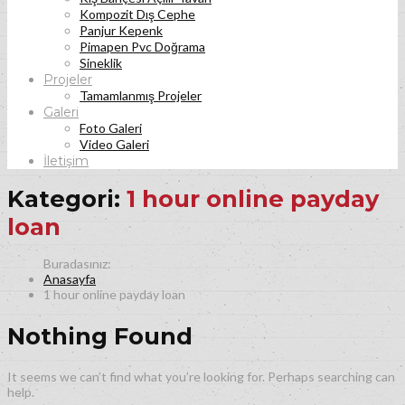
Kompozit Dış Cephe
Panjur Kepenk
Pimapen Pvc Doğrama
Sineklik
Projeler
Tamamlanmış Projeler
Galeri
Foto Galeri
Video Galeri
İletişim
Kategori:
1 hour online payday
loan
Anasayfa
1 hour online payday loan
Nothing Found
It seems we can’t find what you’re looking for. Perhaps searching can
help.