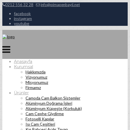
0212 556 32 28
info@pimapenbayii.net
facebook
instagram
youtube
Anasayfa
Kurumsal
Hakkımızda
Vizyonumuz
Misyonumuz
Firmamız
Ürünler
Camoda Cam Balkon Sistemler
Alüminyum Doğrama İşleri
Alüminyum Küpeşte (Korkuluk)
Cam Cephe Giydirme
Fotoselli Kapılar
Isı Cam Çeşitleri
Kış Bahçesi Açılır Tavan