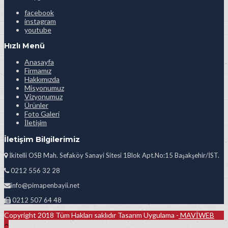
facebook
instagram
youtube
Hızlı Menü
Anasayfa
Firmamız
Hakkımızda
Misyonumuz
Vizyonumuz
Ürünler
Foto Galeri
İletişim
İletişim Bilgilerimiz
İkitelli OSB Mah. Sefaköy Sanayi Sitesi 1Blok Apt.No:15 Başakşehir/İST.
0212 556 32 28
info@pimapenbayii.net
0212 507 64 48
Copyright 2018 Tüm Hakları saklıdır Tasarım Uygulama -
MAVİWEB