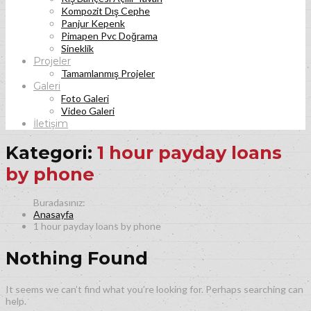
Kompozit Dış Cephe
Panjur Kepenk
Pimapen Pvc Doğrama
Sineklik
Projeler
Tamamlanmış Projeler
Galeri
Foto Galeri
Video Galeri
İletişim
Kategori:
1 hour payday loans
by phone
Anasayfa
1 hour payday loans by phone
Nothing Found
It seems we can’t find what you’re looking for. Perhaps searching can
help.