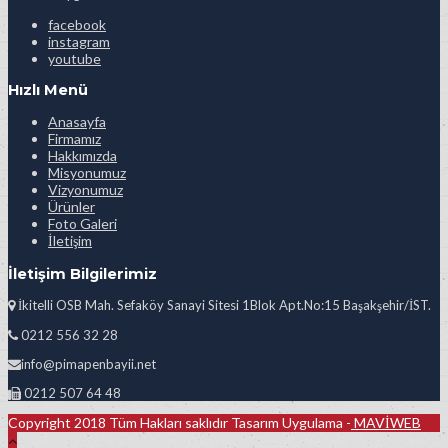
facebook
instagram
youtube
Hızlı Menü
Anasayfa
Firmamız
Hakkımızda
Misyonumuz
Vizyonumuz
Ürünler
Foto Galeri
İletişim
İletişim Bilgilerimiz
İkitelli OSB Mah. Sefaköy Sanayi Sitesi 1Blok Apt.No:15 Başakşehir/İST.
0212 556 32 28
info@pimapenbayii.net
0212 507 64 48
Copyright 2018 Tüm Hakları saklıdır Tasarım Uygulama -
MAVİWEB