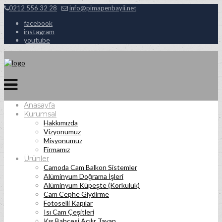
0212 556 32 28
info@pimapenbayii.net
facebook
instagram
youtube
Anasayfa
Kurumsal
Hakkımızda
Vizyonumuz
Misyonumuz
Firmamız
Ürünler
Camoda Cam Balkon Sistemler
Alüminyum Doğrama İşleri
Alüminyum Küpeşte (Korkuluk)
Cam Cephe Giydirme
Fotoselli Kapılar
Isı Cam Çeşitleri
Kış Bahçesi Açılır Tavan