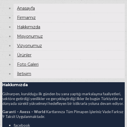
Anasayfa
Firmamız
Hakkımızda
Misyonumuz
Vizyonumuz
Ürünler
Foto Galeri
İletişim
Hakkımızda
Gülnarpen, kurulduğu ilk günden bu yana yaptığı markalaşma faaliyetleri,
sektöre getirdiği yenilikler ve gerçekleştirdiği ilkler ile bugün Türkiye’de ve
dünyada sürekli yükselmeyi hedefleyen bir istikrarla yoluna devam ediyor.
Garanti – Axess – World
Kartlarınıza Tüm Pimapen İşleriniz Vade Farksız
9 Taksit Uygulanmaktadır.
facebook