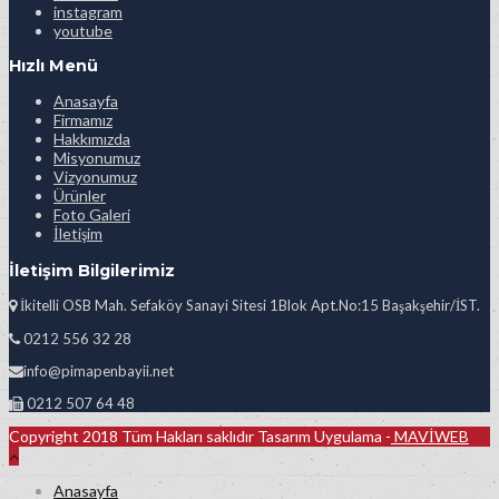
instagram
youtube
Hızlı Menü
Anasayfa
Firmamız
Hakkımızda
Misyonumuz
Vizyonumuz
Ürünler
Foto Galeri
İletişim
İletişim Bilgilerimiz
İkitelli OSB Mah. Sefaköy Sanayi Sitesi 1Blok Apt.No:15 Başakşehir/İST.
0212 556 32 28
info@pimapenbayii.net
0212 507 64 48
Copyright 2018 Tüm Hakları saklıdır Tasarım Uygulama -
MAVİWEB
Anasayfa