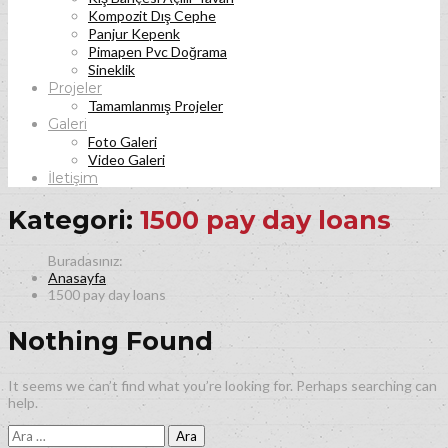
Kompozit Dış Cephe
Panjur Kepenk
Pimapen Pvc Doğrama
Sineklik
Projeler
Tamamlanmış Projeler
Galeri
Foto Galeri
Video Galeri
İletişim
Kategori:
1500 pay day loans
Anasayfa
1500 pay day loans
Nothing Found
It seems we can’t find what you’re looking for. Perhaps searching can
help.
Arama: