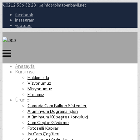
0212 556 32 28
info@pimapenbayii.net
facebook
instagram
youtube
Anasayfa
Kurumsal
Hakkımızda
Vizyonumuz
Misyonumuz
Firmamız
Ürünler
Camoda Cam Balkon Sistemler
Alüminyum Doğrama İşleri
Alüminyum Küpeşte (Korkuluk)
Cam Cephe Giydirme
Fotoselli Kapılar
Isı Cam Çeşitleri
Kış Bahçesi Açılır Tavan