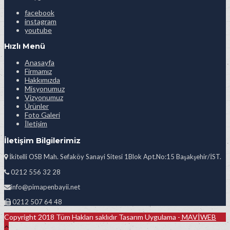
facebook
instagram
youtube
Hızlı Menü
Anasayfa
Firmamız
Hakkımızda
Misyonumuz
Vizyonumuz
Ürünler
Foto Galeri
İletişim
İletişim Bilgilerimiz
İkitelli OSB Mah. Sefaköy Sanayi Sitesi 1Blok Apt.No:15 Başakşehir/İST.
0212 556 32 28
info@pimapenbayii.net
0212 507 64 48
Copyright 2018 Tüm Hakları saklıdır Tasarım Uygulama -
MAVİWEB