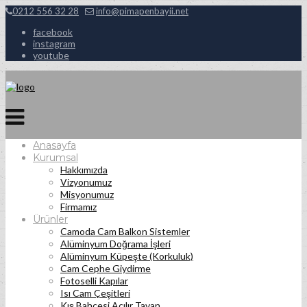
0212 556 32 28
info@pimapenbayii.net
facebook
instagram
youtube
Anasayfa
Kurumsal
Hakkımızda
Vizyonumuz
Misyonumuz
Firmamız
Ürünler
Camoda Cam Balkon Sistemler
Alüminyum Doğrama İşleri
Alüminyum Küpeşte (Korkuluk)
Cam Cephe Giydirme
Fotoselli Kapılar
Isı Cam Çeşitleri
Kış Bahçesi Açılır Tavan