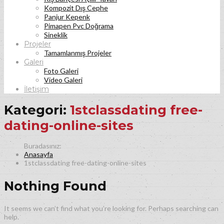
Kompozit Dış Cephe
Panjur Kepenk
Pimapen Pvc Doğrama
Sineklik
Projeler
Tamamlanmış Projeler
Galeri
Foto Galeri
Video Galeri
İletişim
Kategori:
1stclassdating free-
dating-online-sites
Anasayfa
1stclassdating free-dating-online-sites
Nothing Found
It seems we can’t find what you’re looking for. Perhaps searching can
help.