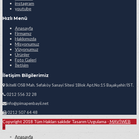
instagram
youtube
Hızlı Menü
Anasayfa
Firmamız
Hakkımızda
Misyonumuz
Vizyonumuz
Ürünler
Foto Galeri
İletişim
İletişim Bilgilerimiz
İkitelli OSB Mah. Sefaköy Sanayi Sitesi 1Blok Apt.No:15 Başakşehir/İST.
0212 556 32 28
info@pimapenbayii.net
0212 507 64 48
Copyright 2018 Tüm Hakları saklıdır Tasarım Uygulama -
MAVİWEB
Anasayfa