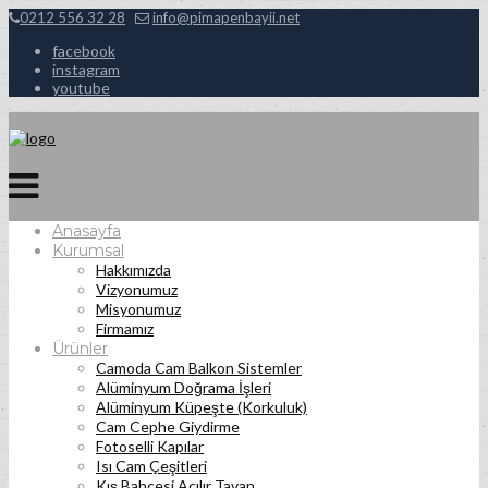
0212 556 32 28
info@pimapenbayii.net
facebook
instagram
youtube
Anasayfa
Kurumsal
Hakkımızda
Vizyonumuz
Misyonumuz
Firmamız
Ürünler
Camoda Cam Balkon Sistemler
Alüminyum Doğrama İşleri
Alüminyum Küpeşte (Korkuluk)
Cam Cephe Giydirme
Fotoselli Kapılar
Isı Cam Çeşitleri
Kış Bahçesi Açılır Tavan