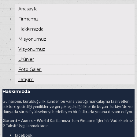
Anasayfa
Firmamız
Hakkımızda
Misyonumuz
Vizyonumuz
Ürünler
Foto Galeri
İletişim
Hakkımızda
Gülnarpen, kurulduğu ilk günden bu yana yaptığı markalaşma faaliyetleri,
sektöre getirdiği yenilikler ve gerçekleştirdiği ilkler ile bugün Türkiye’de ve
dünyada sürekli yükselmeyi hedefleyen bir istikrarla yoluna devam ediyor.
Garanti – Axess – World
Kartlarınıza Tüm Pimapen İşleriniz Vade Farksız
9 Taksit Uygulanmaktadır.
facebook