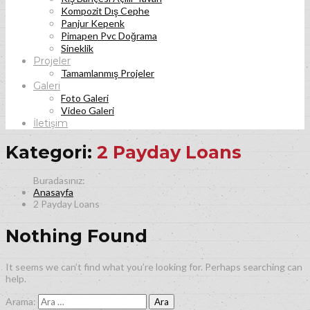
Kompozit Dış Cephe
Panjur Kepenk
Pimapen Pvc Doğrama
Sineklik
Projeler
Tamamlanmış Projeler
Galeri
Foto Galeri
Video Galeri
İletişim
Kategori:
2 Payday Loans
Anasayfa
2 Payday Loans
Nothing Found
It seems we can’t find what you’re looking for. Perhaps searching can
help.
Arama: