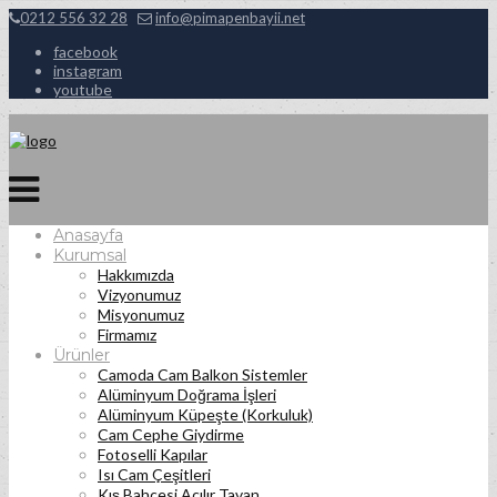
0212 556 32 28
info@pimapenbayii.net
facebook
instagram
youtube
Anasayfa
Kurumsal
Hakkımızda
Vizyonumuz
Misyonumuz
Firmamız
Ürünler
Camoda Cam Balkon Sistemler
Alüminyum Doğrama İşleri
Alüminyum Küpeşte (Korkuluk)
Cam Cephe Giydirme
Fotoselli Kapılar
Isı Cam Çeşitleri
Kış Bahçesi Açılır Tavan