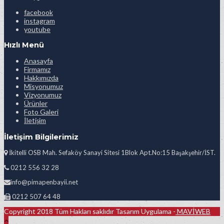
facebook
instagram
youtube
Hızlı Menü
Anasayfa
Firmamız
Hakkımızda
Misyonumuz
Vizyonumuz
Ürünler
Foto Galeri
İletişim
İletişim Bilgilerimiz
İkitelli OSB Mah. Sefaköy Sanayi Sitesi 1Blok Apt.No:15 Başakşehir/İST.
0212 556 32 28
info@pimapenbayii.net
0212 507 64 48
Copyright 2018 Tüm Hakları saklıdır Tasarım Uygulama -
MAVİWEB