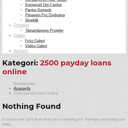
Kompozit Dış Cephe
Panjur Kepenk
Pimapen Pvc Doğrama
Sineklik
Projeler
Tamamlanmış Projeler
Galeri
Foto Galeri
Video Galeri
İletişim
Kategori:
2500 payday loans
online
Anasayfa
2500 payday loans online
Nothing Found
It seems we can’t find what you’re looking for. Perhaps searching can
help.