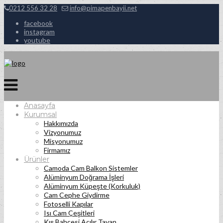
0212 556 32 28
info@pimapenbayii.net
facebook
instagram
youtube
Anasayfa
Kurumsal
Hakkımızda
Vizyonumuz
Misyonumuz
Firmamız
Ürünler
Camoda Cam Balkon Sistemler
Alüminyum Doğrama İşleri
Alüminyum Küpeşte (Korkuluk)
Cam Cephe Giydirme
Fotoselli Kapılar
Isı Cam Çeşitleri
Kış Bahçesi Açılır Tavan