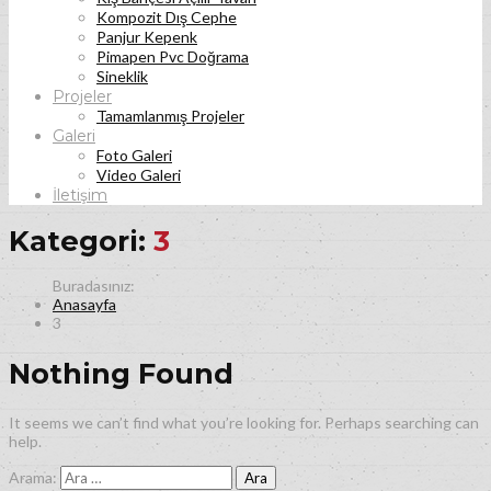
Kompozit Dış Cephe
Panjur Kepenk
Pimapen Pvc Doğrama
Sineklik
Projeler
Tamamlanmış Projeler
Galeri
Foto Galeri
Video Galeri
İletişim
Kategori:
3
Anasayfa
3
Nothing Found
It seems we can’t find what you’re looking for. Perhaps searching can
help.
Arama: