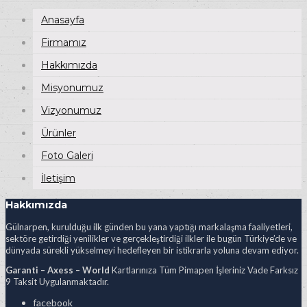
Anasayfa
Firmamız
Hakkımızda
Misyonumuz
Vizyonumuz
Ürünler
Foto Galeri
İletişim
Hakkımızda
Gülnarpen, kurulduğu ilk günden bu yana yaptığı markalaşma faaliyetleri,
sektöre getirdiği yenilikler ve gerçekleştirdiği ilkler ile bugün Türkiye’de ve
dünyada sürekli yükselmeyi hedefleyen bir istikrarla yoluna devam ediyor.
Garanti – Axess – World
Kartlarınıza Tüm Pimapen İşleriniz Vade Farksız
9 Taksit Uygulanmaktadır.
facebook