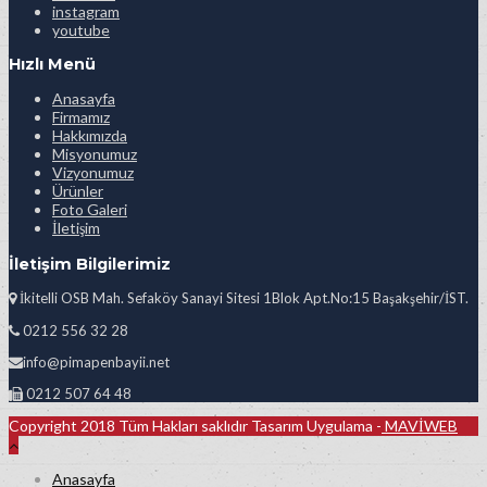
instagram
youtube
Hızlı Menü
Anasayfa
Firmamız
Hakkımızda
Misyonumuz
Vizyonumuz
Ürünler
Foto Galeri
İletişim
İletişim Bilgilerimiz
İkitelli OSB Mah. Sefaköy Sanayi Sitesi 1Blok Apt.No:15 Başakşehir/İST.
0212 556 32 28
info@pimapenbayii.net
0212 507 64 48
Copyright 2018 Tüm Hakları saklıdır Tasarım Uygulama -
MAVİWEB
Anasayfa