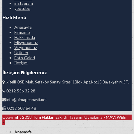
instagram
youtube
Hızlı Menü
Anasayfa
Firmamız
Hakkımızda
Misyonumuz
Vizyonumuz
Ürünler
Foto Galeri
İletişim
İletişim Bilgilerimiz
İkitelli OSB Mah. Sefaköy Sanayi Sitesi 1Blok Apt.No:15 Başakşehir/İST.
0212 556 32 28
info@pimapenbayii.net
0212 507 64 48
Copyright 2018 Tüm Hakları saklıdır Tasarım Uygulama -
MAVİWEB
Anasayfa