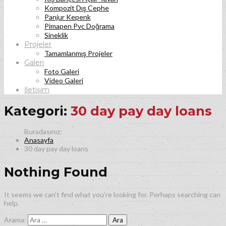
Kompozit Dış Cephe
Panjur Kepenk
Pimapen Pvc Doğrama
Sineklik
Projeler
Tamamlanmış Projeler
Galeri
Foto Galeri
Video Galeri
İletişim
Kategori:
30 day pay day loans
Anasayfa
30 day pay day loans
Nothing Found
It seems we can’t find what you’re looking for. Perhaps searching can
help.
Arama: