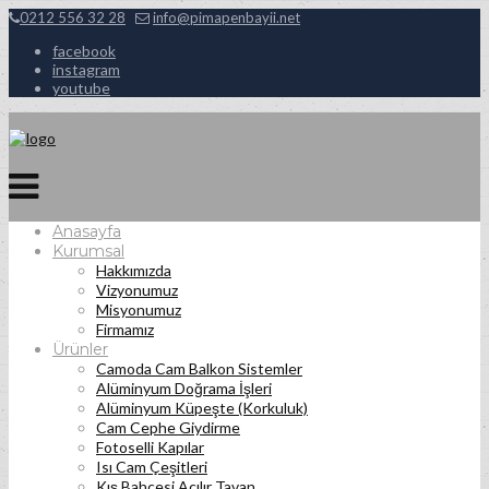
0212 556 32 28
info@pimapenbayii.net
facebook
instagram
youtube
Anasayfa
Kurumsal
Hakkımızda
Vizyonumuz
Misyonumuz
Firmamız
Ürünler
Camoda Cam Balkon Sistemler
Alüminyum Doğrama İşleri
Alüminyum Küpeşte (Korkuluk)
Cam Cephe Giydirme
Fotoselli Kapılar
Isı Cam Çeşitleri
Kış Bahçesi Açılır Tavan