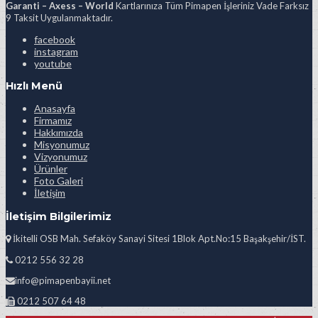
Garanti – Axess – World
Kartlarınıza Tüm Pimapen İşleriniz Vade Farksız
9 Taksit Uygulanmaktadır.
facebook
instagram
youtube
Hızlı Menü
Anasayfa
Firmamız
Hakkımızda
Misyonumuz
Vizyonumuz
Ürünler
Foto Galeri
İletişim
İletişim Bilgilerimiz
İkitelli OSB Mah. Sefaköy Sanayi Sitesi 1Blok Apt.No:15 Başakşehir/İST.
0212 556 32 28
info@pimapenbayii.net
0212 507 64 48