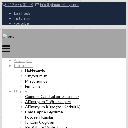
0212 556 32 28
info@pimapenbayii.net
facebook
instagram
youtube
Anasayfa
Kurumsal
Hakkımızda
Vizyonumuz
Misyonumuz
Firmamız
Ürünler
Camoda Cam Balkon Sistemler
Alüminyum Doğrama İşleri
Alüminyum Küpeşte (Korkuluk)
Cam Cephe Giydirme
Fotoselli Kapılar
Isı Cam Çeşitleri
Kış Bahçesi Açılır Tavan