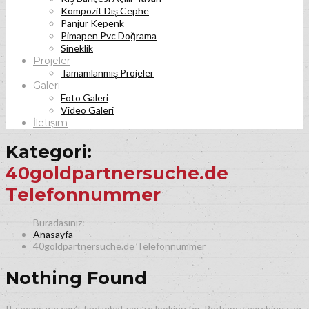
Kompozit Dış Cephe
Panjur Kepenk
Pimapen Pvc Doğrama
Sineklik
Projeler
Tamamlanmış Projeler
Galeri
Foto Galeri
Video Galeri
İletişim
Kategori:
40goldpartnersuche.de
Telefonnummer
Anasayfa
40goldpartnersuche.de Telefonnummer
Nothing Found
It seems we can’t find what you’re looking for. Perhaps searching can