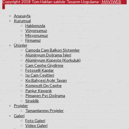
Copyright 2018 Tüm Hakları saklıdır Tasarım Uygulama -
MAVİWEB
Anasayfa
Kurumsal
Hakkımızda
Vizyonumuz
Misyonumuz
Firmamız
Ürünler
Camoda Cam Balkon Sistemler
Alüminyum Doğrama İşleri
Alüminyum Küpeşte (Korkuluk)
Cam Cephe Giydirme
Fotoselli Kapılar
Isı Cam Çeşitleri
Kış Bahçesi Açılır Tavan
Kompozit Dış Cephe
Panjur Kepenk
Pimapen Pvc Doğrama
Sineklik
Projeler
Tamamlanmış Projeler
Galeri
Foto Galeri
Video Galeri