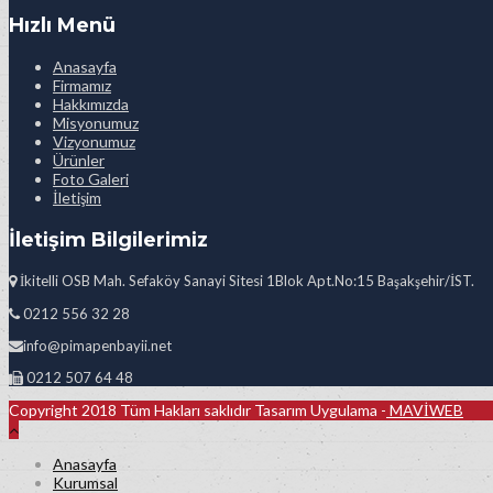
Hızlı Menü
Anasayfa
Firmamız
Hakkımızda
Misyonumuz
Vizyonumuz
Ürünler
Foto Galeri
İletişim
İletişim Bilgilerimiz
İkitelli OSB Mah. Sefaköy Sanayi Sitesi 1Blok Apt.No:15 Başakşehir/İST.
0212 556 32 28
info@pimapenbayii.net
0212 507 64 48
Copyright 2018 Tüm Hakları saklıdır Tasarım Uygulama -
MAVİWEB
Anasayfa
Kurumsal