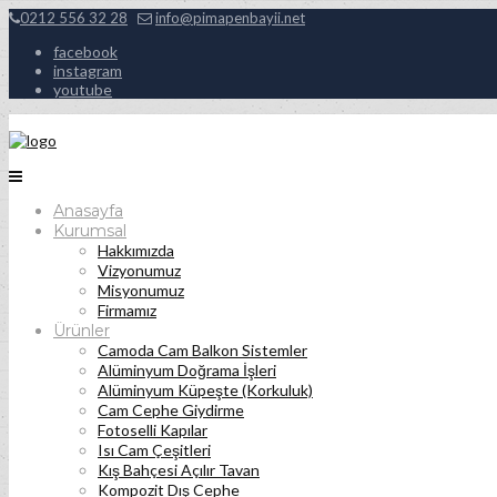
0212 556 32 28
info@pimapenbayii.net
facebook
instagram
youtube
Anasayfa
Kurumsal
Hakkımızda
Vizyonumuz
Misyonumuz
Firmamız
Ürünler
Camoda Cam Balkon Sistemler
Alüminyum Doğrama İşleri
Alüminyum Küpeşte (Korkuluk)
Cam Cephe Giydirme
Fotoselli Kapılar
Isı Cam Çeşitleri
Kış Bahçesi Açılır Tavan
Kompozit Dış Cephe