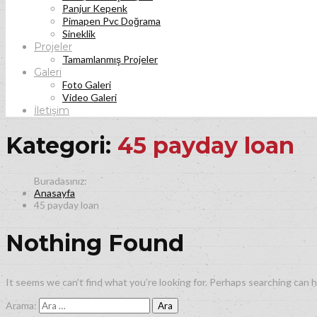
Panjur Kepenk
Pimapen Pvc Doğrama
Sineklik
Projeler
Tamamlanmış Projeler
Galeri
Foto Galeri
Video Galeri
İletişim
Kategori:
45 payday loan
Anasayfa
45 payday loan
Nothing Found
It seems we can’t find what you’re looking for. Perhaps searching can h
Arama: