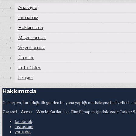
Anasayfa
Firmamız
Hakkımızda
Misyonumuz
Vizyonumuz
Ürünler
Foto Galeri
İletişim
Hakkımızda
Gülnarpen, kurulduğu ilk günden bu yana yaptığı markalaşma faaliyetleri, sekt
Garanti – Axess – World
Kartlarınıza Tüm Pimapen İşleriniz Vade Farksız 9
facebook
instagram
youtube