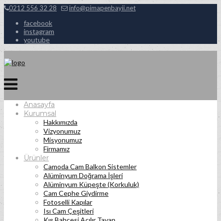
0212 556 32 28
info@pimapenbayii.net
facebook
instagram
youtube
Anasayfa
Kurumsal
Hakkımızda
Vizyonumuz
Misyonumuz
Firmamız
Ürünler
Camoda Cam Balkon Sistemler
Alüminyum Doğrama İşleri
Alüminyum Küpeşte (Korkuluk)
Cam Cephe Giydirme
Fotoselli Kapılar
Isı Cam Çeşitleri
Kış Bahçesi Açılır Tavan