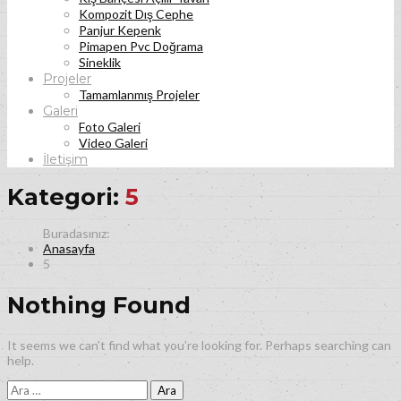
Kompozit Dış Cephe
Panjur Kepenk
Pimapen Pvc Doğrama
Sineklik
Projeler
Tamamlanmış Projeler
Galeri
Foto Galeri
Video Galeri
İletişim
Kategori:
5
Anasayfa
5
Nothing Found
It seems we can’t find what you’re looking for. Perhaps searching can
help.
Arama: