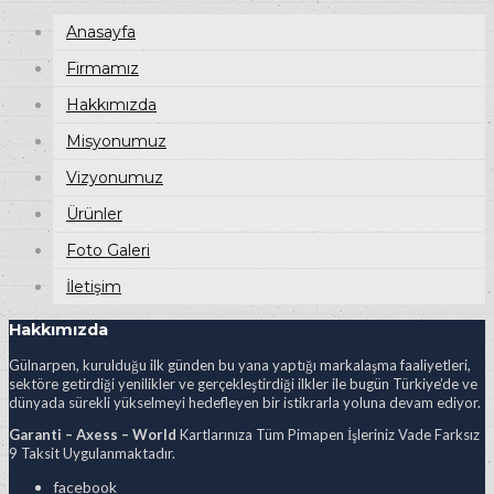
Anasayfa
Firmamız
Hakkımızda
Misyonumuz
Vizyonumuz
Ürünler
Foto Galeri
İletişim
Hakkımızda
Gülnarpen, kurulduğu ilk günden bu yana yaptığı markalaşma faaliyetleri,
sektöre getirdiği yenilikler ve gerçekleştirdiği ilkler ile bugün Türkiye’de ve
dünyada sürekli yükselmeyi hedefleyen bir istikrarla yoluna devam ediyor.
Garanti – Axess – World
Kartlarınıza Tüm Pimapen İşleriniz Vade Farksız
9 Taksit Uygulanmaktadır.
facebook