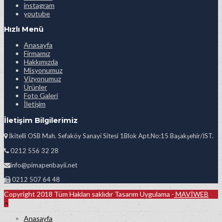
instagram
youtube
Hızlı Menü
Anasayfa
Firmamız
Hakkımızda
Misyonumuz
Vizyonumuz
Ürünler
Foto Galeri
İletişim
İletişim Bilgilerimiz
İkitelli OSB Mah. Sefaköy Sanayi Sitesi 1Blok Apt.No:15 Başakşehir/İST.
0212 556 32 28
info@pimapenbayii.net
0212 507 64 48
Copyright 2018 Tüm Hakları saklıdır Tasarım Uygulama -
MAVİWEB
Anasayfa