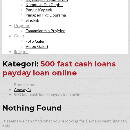
Kompozit Dış Cephe
Panjur Kepenk
Pimapen Pvc Doğrama
Sineklik
Projeler
Tamamlanmış Projeler
Galeri
Foto Galeri
Video Galeri
İletişim
Kategori:
500 fast cash loans
payday loan online
Anasayfa
500 fast cash loans payday loan online
Nothing Found
It seems we can’t find what you’re looking for. Perhaps searching can
help.