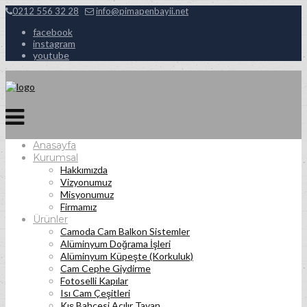
0212 556 32 28
info@pimapenbayii.net
facebook
instagram
youtube
Anasayfa
Kurumsal
Hakkımızda
Vizyonumuz
Misyonumuz
Firmamız
Ürünler
Camoda Cam Balkon Sistemler
Alüminyum Doğrama İşleri
Alüminyum Küpeşte (Korkuluk)
Cam Cephe Giydirme
Fotoselli Kapılar
Isı Cam Çeşitleri
Kış Bahçesi Açılır Tavan