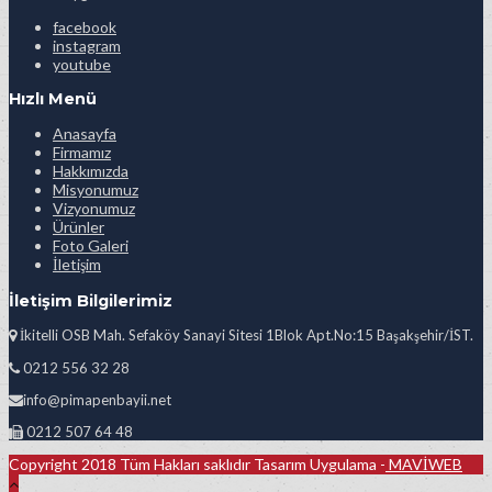
facebook
instagram
youtube
Hızlı Menü
Anasayfa
Firmamız
Hakkımızda
Misyonumuz
Vizyonumuz
Ürünler
Foto Galeri
İletişim
İletişim Bilgilerimiz
İkitelli OSB Mah. Sefaköy Sanayi Sitesi 1Blok Apt.No:15 Başakşehir/İST.
0212 556 32 28
info@pimapenbayii.net
0212 507 64 48
Copyright 2018 Tüm Hakları saklıdır Tasarım Uygulama -
MAVİWEB