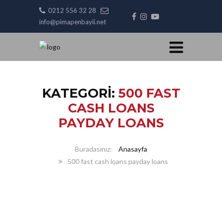
0212 556 32 28
info@pimapenbayii.net
KATEGORI:
500 FAST
CASH LOANS
PAYDAY LOANS
Anasayfa
500 fast cash loans payday loans