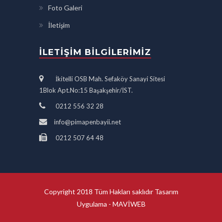
Foto Galeri
İletişim
İLETIŞIM BILGILERIMIZ
İkitelli OSB Mah. Sefaköy Sanayi Sitesi
1Blok Apt.No:15 Başakşehir/İST.
0212 556 32 28
info@pimapenbayii.net
0212 507 64 48
Copyright 2018 Tüm Hakları saklıdır Tasarım
Uygulama -
MAVİWEB