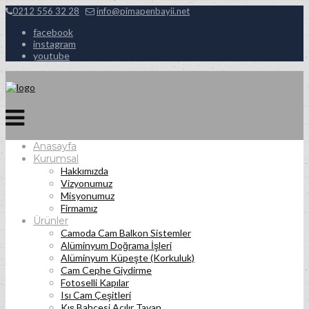
0212 556 32 28
info@pimapenbayii.net
facebook
instagram
youtube
Anasayfa
Kurumsal
Hakkımızda
Vizyonumuz
Misyonumuz
Firmamız
Ürünler
Camoda Cam Balkon Sistemler
Alüminyum Doğrama İşleri
Alüminyum Küpeşte (Korkuluk)
Cam Cephe Giydirme
Fotoselli Kapılar
Isı Cam Çeşitleri
Kış Bahçesi Açılır Tavan