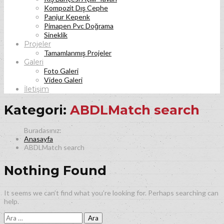
Kompozit Dış Cephe
Panjur Kepenk
Pimapen Pvc Doğrama
Sineklik
Projeler
Tamamlanmış Projeler
Galeri
Foto Galeri
Video Galeri
İletişim
Kategori:
ABDLMatch search
Anasayfa
ABDLMatch search
Nothing Found
It seems we can’t find what you’re looking for. Perhaps searching can
help.
Arama: