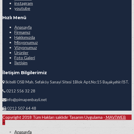
instagram
youtube
Hızlı Menü
Anasayfa
Firmamız
Hakkımızda
Misyonumuz
Vizyonumuz
Ürünler
Foto Galeri
İletişim
İletişim Bilgilerimiz
İkitelli OSB Mah. Sefaköy Sanayi Sitesi 1Blok Apt.No:15 Başakşehir/İST.
0212 556 32 28
info@pimapenbayii.net
0212 507 64 48
Copyright 2018 Tüm Hakları saklıdır Tasarım Uygulama -
MAVİWEB
Anasayfa