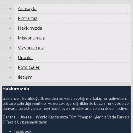
Anasayfa
Firmamız
Hakkımızda
Misyonumuz
Vizyonumuz
Ürünler
Foto Galeri
İletişim
Hakkımızda
Gülnarpen, kurulduğu ilk günden bu yana yaptığı markalaşma faaliyetleri,
sektöre getirdiği yenilikler ve gerçekleştirdiği ilkler ile bugün Türkiye’de ve
dünyada sürekli yükselmeyi hedefleyen bir istikrarla yoluna devam ediyor.
Garanti – Axess – World
Kartlarınıza Tüm Pimapen İşleriniz Vade Farksız
9 Taksit Uygulanmaktadır.
facebook