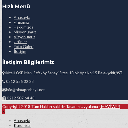
Hızlı Menü
Anasayfa
Firmamız
Hakkımızda
Misyonumuz
Vizyonumuz
Ürünler
Foto Galeri
İletişim
İletişim Bilgilerimiz
İkitelli OSB Mah. Sefaköy Sanayi Sitesi 1Blok Apt.No:15 Başakşehir/İST.
0212 556 32 28
info@pimapenbayii.net
0212 507 64 48
Copyright 2018 Tüm Hakları saklıdır Tasarım Uygulama -
MAVİWEB
Anasayfa
Kurumsal