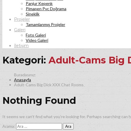
Panjur Kepenk
Pimapen Pvc Doğrama
Sineklik
Projeler
Tamamlanmış Projeler
Galeri
Foto Galeri
Video Galeri
İletişim
Kategori:
Adult-Cams Big 
Anasayfa
Adult-Cams Big Dick XXX Chat Rooms
Nothing Found
It seems we can’t find what you’re looking for. Perhaps searching can h
Arama: