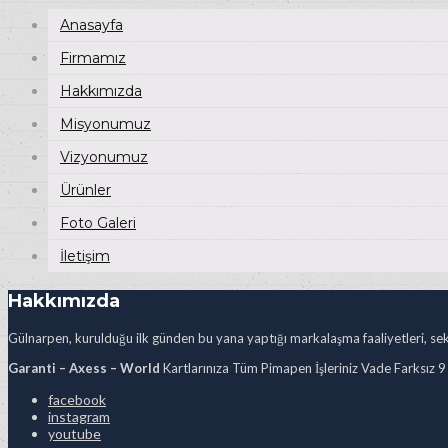
Anasayfa
Firmamız
Hakkımızda
Misyonumuz
Vizyonumuz
Ürünler
Foto Galeri
İletişim
Hakkımızda
Gülnarpen, kurulduğu ilk günden bu yana yaptığı markalaşma faaliyetleri, sekt
Garanti – Axess – World
Kartlarınıza Tüm Pimapen İşleriniz Vade Farksız 9
facebook
instagram
youtube