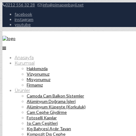
0212 556 32 28
info@pimapenbayii.net
facebook
instagram
youtube
Anasayfa
Kurumsal
Hakkımızda
Vizyonumuz
Misyonumuz
Firmamız
Ürünler
Camoda Cam Balkon Sistemler
Alüminyum Doğrama İşleri
Alüminyum Küpeşte (Korkuluk)
Cam Cephe Giydirme
Fotoselli Kapılar
Isı Cam Çeşitleri
Kış Bahçesi Açılır Tavan
Kompozit Dış Cephe