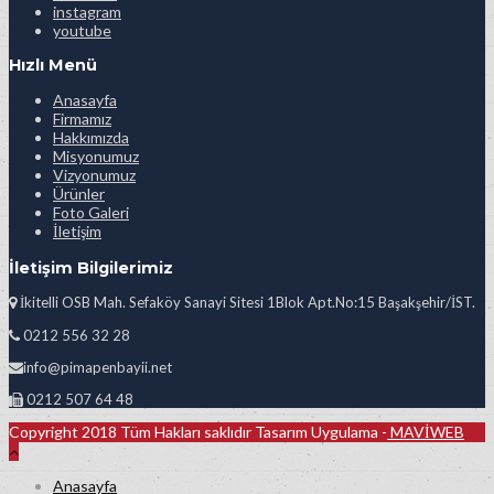
instagram
youtube
Hızlı Menü
Anasayfa
Firmamız
Hakkımızda
Misyonumuz
Vizyonumuz
Ürünler
Foto Galeri
İletişim
İletişim Bilgilerimiz
İkitelli OSB Mah. Sefaköy Sanayi Sitesi 1Blok Apt.No:15 Başakşehir/İST.
0212 556 32 28
info@pimapenbayii.net
0212 507 64 48
Copyright 2018 Tüm Hakları saklıdır Tasarım Uygulama -
MAVİWEB
Anasayfa