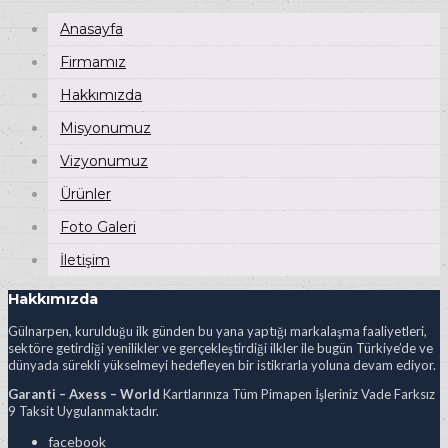
Anasayfa
Firmamız
Hakkımızda
Misyonumuz
Vizyonumuz
Ürünler
Foto Galeri
İletişim
Hakkımızda
Gülnarpen, kurulduğu ilk günden bu yana yaptığı markalaşma faaliyetleri,
sektöre getirdiği yenilikler ve gerçekleştirdiği ilkler ile bugün Türkiye’de ve
dünyada sürekli yükselmeyi hedefleyen bir istikrarla yoluna devam ediyor.
Garanti – Axess – World
Kartlarınıza Tüm Pimapen İşleriniz Vade Farksız
9 Taksit Uygulanmaktadır.
facebook