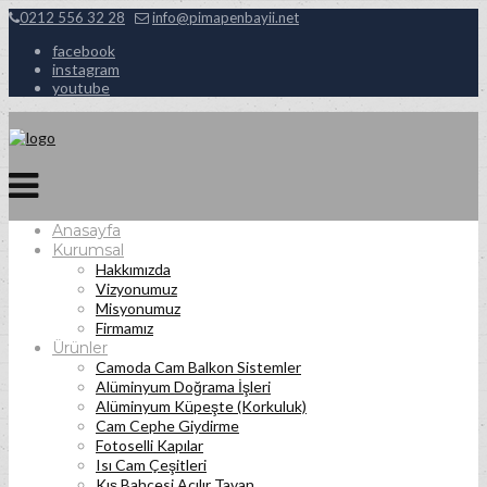
0212 556 32 28
info@pimapenbayii.net
facebook
instagram
youtube
Anasayfa
Kurumsal
Hakkımızda
Vizyonumuz
Misyonumuz
Firmamız
Ürünler
Camoda Cam Balkon Sistemler
Alüminyum Doğrama İşleri
Alüminyum Küpeşte (Korkuluk)
Cam Cephe Giydirme
Fotoselli Kapılar
Isı Cam Çeşitleri
Kış Bahçesi Açılır Tavan