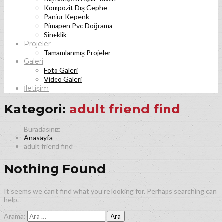
Kompozit Dış Cephe
Panjur Kepenk
Pimapen Pvc Doğrama
Sineklik
Projeler
Tamamlanmış Projeler
Galeri
Foto Galeri
Video Galeri
İletişim
Kategori:
adult friend find
Anasayfa
adult friend find
Nothing Found
It seems we can’t find what you’re looking for. Perhaps searching can
help.
Arama: