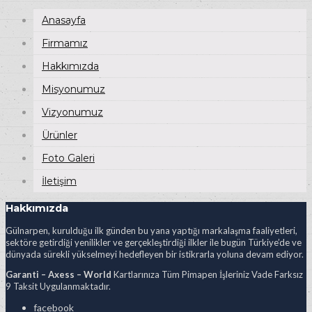
Anasayfa
Firmamız
Hakkımızda
Misyonumuz
Vizyonumuz
Ürünler
Foto Galeri
İletişim
Hakkımızda
Gülnarpen, kurulduğu ilk günden bu yana yaptığı markalaşma faaliyetleri,
sektöre getirdiği yenilikler ve gerçekleştirdiği ilkler ile bugün Türkiye’de ve
dünyada sürekli yükselmeyi hedefleyen bir istikrarla yoluna devam ediyor.
Garanti – Axess – World
Kartlarınıza Tüm Pimapen İşleriniz Vade Farksız
9 Taksit Uygulanmaktadır.
facebook