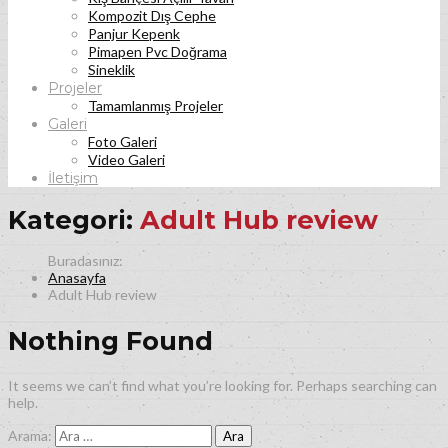
Kompozit Dış Cephe
Panjur Kepenk
Pimapen Pvc Doğrama
Sineklik
Projeler
Tamamlanmış Projeler
Galeri
Foto Galeri
Video Galeri
İletişim
Kategori:
Adult Hub review
Anasayfa
Adult Hub review
Nothing Found
It seems we can’t find what you’re looking for. Perhaps searching can
help.
Arama: