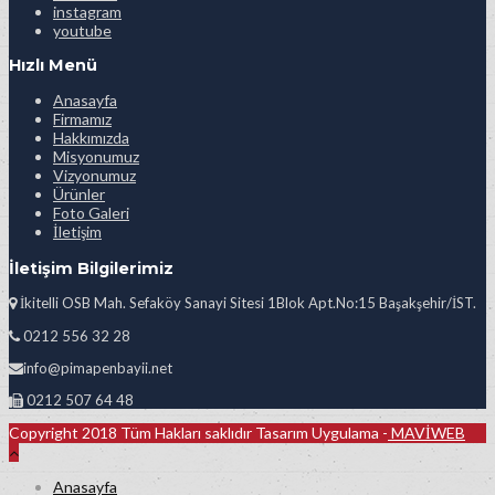
instagram
youtube
Hızlı Menü
Anasayfa
Firmamız
Hakkımızda
Misyonumuz
Vizyonumuz
Ürünler
Foto Galeri
İletişim
İletişim Bilgilerimiz
İkitelli OSB Mah. Sefaköy Sanayi Sitesi 1Blok Apt.No:15 Başakşehir/İST.
0212 556 32 28
info@pimapenbayii.net
0212 507 64 48
Copyright 2018 Tüm Hakları saklıdır Tasarım Uygulama -
MAVİWEB
Anasayfa