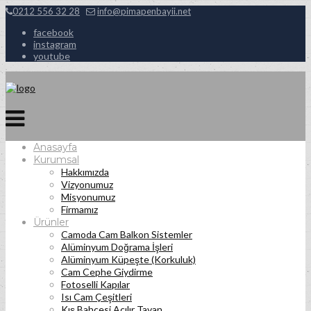
0212 556 32 28
info@pimapenbayii.net
facebook
instagram
youtube
Anasayfa
Kurumsal
Hakkımızda
Vizyonumuz
Misyonumuz
Firmamız
Ürünler
Camoda Cam Balkon Sistemler
Alüminyum Doğrama İşleri
Alüminyum Küpeşte (Korkuluk)
Cam Cephe Giydirme
Fotoselli Kapılar
Isı Cam Çeşitleri
Kış Bahçesi Açılır Tavan