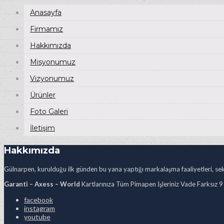
Anasayfa
Firmamız
Hakkımızda
Misyonumuz
Vizyonumuz
Ürünler
Foto Galeri
İletişim
Hakkımızda
Gülnarpen, kurulduğu ilk günden bu yana yaptığı markalaşma faaliyetleri, sekt
Garanti – Axess – World
Kartlarınıza Tüm Pimapen İşleriniz Vade Farksız 9
facebook
instagram
youtube