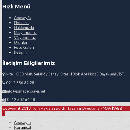
Hızlı Menü
Anasayfa
Firmamız
Hakkımızda
Misyonumuz
Vizyonumuz
Ürünler
Foto Galeri
İletişim
İletişim Bilgilerimiz
İkitelli OSB Mah. Sefaköy Sanayi Sitesi 1Blok Apt.No:15 Başakşehir/İST.
0212 556 32 28
info@pimapenbayii.net
0212 507 64 48
Copyright 2018 Tüm Hakları saklıdır Tasarım Uygulama -
MAVİWEB
Anasayfa
Kurumsal