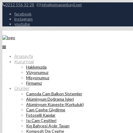
0212 556 32 28
info@pimapenbayii.net
facebook
instagram
youtube
Anasayfa
Kurumsal
Hakkımızda
Vizyonumuz
Misyonumuz
Firmamız
Ürünler
Camoda Cam Balkon Sistemler
Alüminyum Doğrama İşleri
Alüminyum Küpeşte (Korkuluk)
Cam Cephe Giydirme
Fotoselli Kapılar
Isı Cam Çeşitleri
Kış Bahçesi Açılır Tavan
Kompozit Dış Cephe