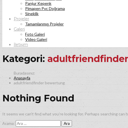
Panjur Kepenk
Pimapen Pvc Doğrama
Sineklik
Projeler
Tamamlanmış Projeler
Galeri
Foto Galeri
Video Galeri
İletişim
Kategori:
adultfriendfind
Anasayfa
adultfriendfinder bewertung
Nothing Found
It seems we can’t find what you’re looking for. Perhaps searching can h
Arama: