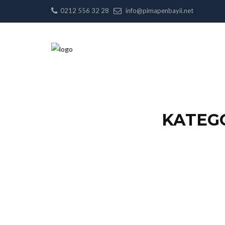
0212 556 32 28
info@pimapenbayii.net
KATEG