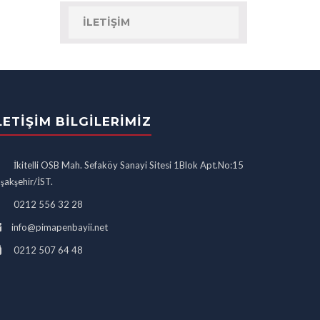
İLETIŞIM
LETIŞIM BILGILERIMIZ
İkitelli OSB Mah. Sefaköy Sanayi Sitesi 1Blok Apt.No:15
şakşehir/İST.
0212 556 32 28
info@pimapenbayii.net
0212 507 64 48