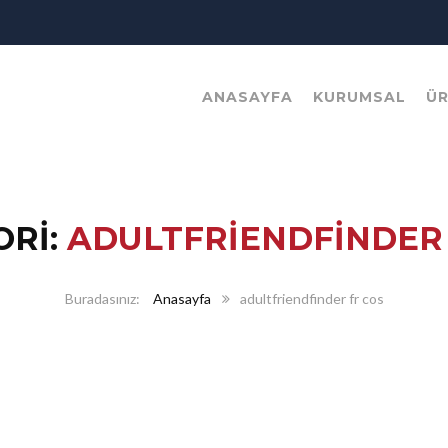
ANASAYFA
KURUMSAL
Ü
ORI:
ADULTFRIENDFINDER 
Anasayfa
adultfriendfinder fr cos