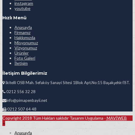
instagram
youtube
Hızlı Menü
Anasayfa
Firmamız
Hakkımızda
Misyonumuz
Vizyonumuz
Ürünler
Foto Galeri
İletişim
İletişim Bilgilerimiz
İkitelli OSB Mah. Sefaköy Sanayi Sitesi 1Blok Apt.No:15 Başakşehir/İST.
0212 556 32 28
info@pimapenbayii.net
0212 507 64 48
Copyright 2018 Tüm Hakları saklıdır Tasarım Uygulama -
MAVİWEB
Anasayfa