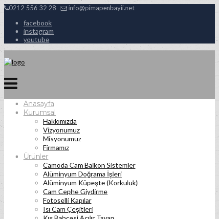
0212 556 32 28
info@pimapenbayii.net
facebook
instagram
youtube
Anasayfa
Kurumsal
Hakkımızda
Vizyonumuz
Misyonumuz
Firmamız
Ürünler
Camoda Cam Balkon Sistemler
Alüminyum Doğrama İşleri
Alüminyum Küpeşte (Korkuluk)
Cam Cephe Giydirme
Fotoselli Kapılar
Isı Cam Çeşitleri
Kış Bahçesi Açılır Tavan