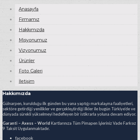
Anasayfa
Firmamız
Hakkımızda
Misyonumuz
Vizyonumuz
Ürünler
Foto Galeri
İletişim
Hakkımızda
Gülnarpen, kurulduğu ilk günden bu yana yaptığı markalaşma faaliyetleri,
sektöre getirdiği yenilikler ve gerçekleştirdiği ilkler ile bugün Türkiye’de ve
dünyada sürekli yükselmeyi hedefleyen bir istikrarla yoluna devam ediyor.
Garanti – Axess – World
Kartlarınıza Tüm Pimapen İşleriniz Vade Farksız
9 Taksit Uygulanmaktadır.
facebook