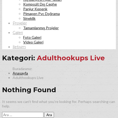
Kompozit Dış Cephe
Panjur Kepenk
Pimapen Pvc Doğrama
Sineklik
Projeler
Tamamlanmış Projeler
Galeri
Foto Galeri
Video Galeri
İletişim
Kategori:
Adulthookups Live
Anasayfa
Adulthookups Live
Nothing Found
It seems we can’t find what you’re looking for. Perhaps searching can
help.
Arama: