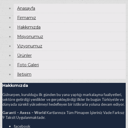
Anasayfa
Firmamız
Hakkımızda
Misyonumuz
Vizyonumuz
Ürünler
Foto Galeri
İletişim
Hakkımızda
Gülnarpen, kurulduğu ilk günden bu yana yaptığı markalaşma faaliyetleri,
sektöre getirdiği yenilikler ve gerçekleştirdiği ilkler ile bugün Türkiye’de ve
dünyada sürekli yükselmeyi hedefleyen bir istikrarla yoluna devam ediyor.
Garanti – Axess – World
Kartlarınıza Tüm Pimapen İşleriniz Vade Farksız
9 Taksit Uygulanmaktadır.
facebook