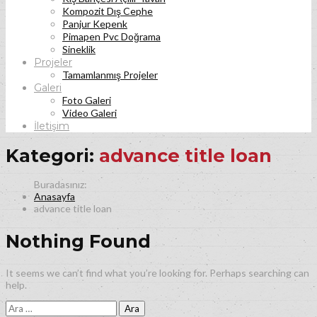
Kompozit Dış Cephe
Panjur Kepenk
Pimapen Pvc Doğrama
Sineklik
Projeler
Tamamlanmış Projeler
Galeri
Foto Galeri
Video Galeri
İletişim
Kategori:
advance title loan
Anasayfa
advance title loan
Nothing Found
It seems we can’t find what you’re looking for. Perhaps searching can
help.
Arama: