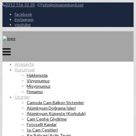
0212 556 32 28
info@pimapenbayii.net
facebook
instagram
youtube
Anasayfa
Kurumsal
Hakkımızda
Vizyonumuz
Misyonumuz
Firmamız
Ürünler
Camoda Cam Balkon Sistemler
Alüminyum Doğrama İşleri
Alüminyum Küpeşte (Korkuluk)
Cam Cephe Giydirme
Fotoselli Kapılar
Isı Cam Çeşitleri
Kış Bahçesi Açılır Tavan