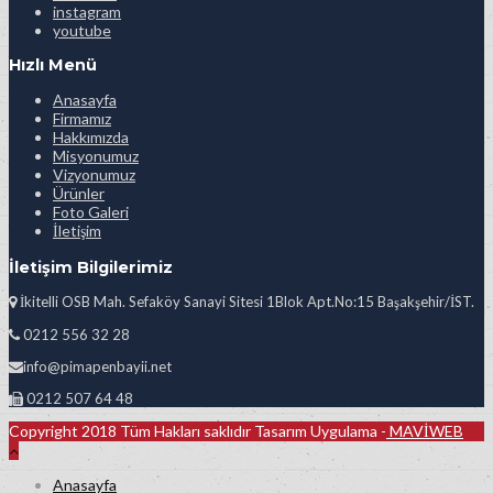
instagram
youtube
Hızlı Menü
Anasayfa
Firmamız
Hakkımızda
Misyonumuz
Vizyonumuz
Ürünler
Foto Galeri
İletişim
İletişim Bilgilerimiz
İkitelli OSB Mah. Sefaköy Sanayi Sitesi 1Blok Apt.No:15 Başakşehir/İST.
0212 556 32 28
info@pimapenbayii.net
0212 507 64 48
Copyright 2018 Tüm Hakları saklıdır Tasarım Uygulama -
MAVİWEB
Anasayfa