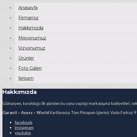
Anasayfa
Firmamız
Hakkımızda
Misyonumuz
Vizyonumuz
Ürünler
Foto Galeri
İletişim
Hakkımızda
Gülnarpen, kurulduğu ilk günden bu yana yaptığı markalaşma faaliyetleri, sekt
Garanti – Axess – World
Kartlarınıza Tüm Pimapen İşleriniz Vade Farksız 9
facebook
instagram
youtube