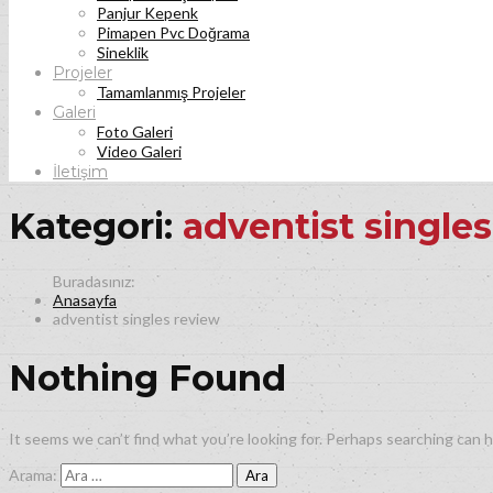
Panjur Kepenk
Pimapen Pvc Doğrama
Sineklik
Projeler
Tamamlanmış Projeler
Galeri
Foto Galeri
Video Galeri
İletişim
Kategori:
adventist single
Anasayfa
adventist singles review
Nothing Found
It seems we can’t find what you’re looking for. Perhaps searching can h
Arama: