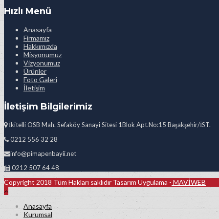
Hızlı Menü
Anasayfa
Firmamız
Hakkımızda
Misyonumuz
Vizyonumuz
Ürünler
Foto Galeri
İletişim
İletişim Bilgilerimiz
İkitelli OSB Mah. Sefaköy Sanayi Sitesi 1Blok Apt.No:15 Başakşehir/İST.
0212 556 32 28
info@pimapenbayii.net
0212 507 64 48
Copyright 2018 Tüm Hakları saklıdır Tasarım Uygulama -
MAVİWEB
Anasayfa
Kurumsal