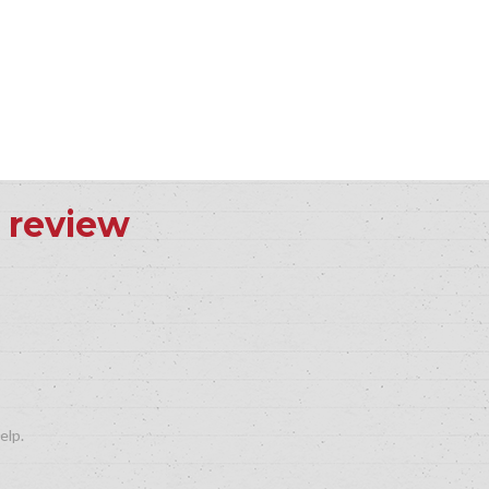
s review
elp.