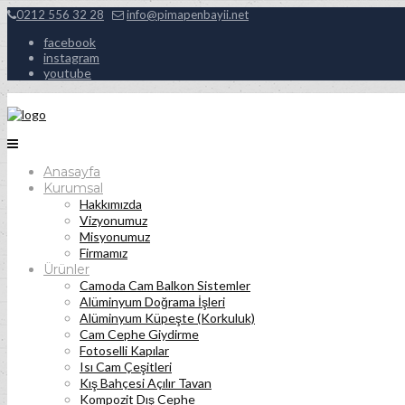
0212 556 32 28
info@pimapenbayii.net
facebook
instagram
youtube
Anasayfa
Kurumsal
Hakkımızda
Vizyonumuz
Misyonumuz
Firmamız
Ürünler
Camoda Cam Balkon Sistemler
Alüminyum Doğrama İşleri
Alüminyum Küpeşte (Korkuluk)
Cam Cephe Giydirme
Fotoselli Kapılar
Isı Cam Çeşitleri
Kış Bahçesi Açılır Tavan
Kompozit Dış Cephe