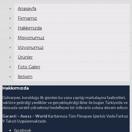
Anasayfa
Firmamız
Hakkımızda
Misyonumuz
Vizyonumuz
Ürünler
Foto Galeri
İletişim
Hakkımızda
Gülnarpen, kurulduğu ilk günden bu yana yaptığı markalaşma faaliyetleri,
sektöre getirdiği yenilikler ve gerçekleştirdiği ilkler ile bugün Türkiye’de ve
dünyada sürekli yükselmeyi hedefleyen bir istikrarla yoluna devam ediyor.
Garanti – Axess – World
Kartlarınıza Tüm Pimapen İşleriniz Vade Farksız
9 Taksit Uygulanmaktadır.
facebook