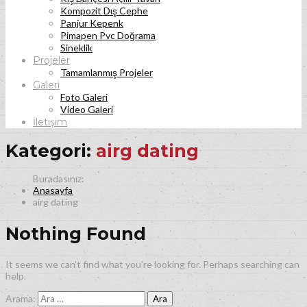
Kompozit Dış Cephe
Panjur Kepenk
Pimapen Pvc Doğrama
Sineklik
Projeler
Tamamlanmış Projeler
Galeri
Foto Galeri
Video Galeri
İletişim
Kategori:
airg dating
Anasayfa
airg dating
Nothing Found
It seems we can’t find what you’re looking for. Perhaps searching can
help.
Arama: