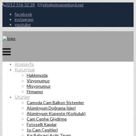
0212 556 32 28
info@pimapenbayii.net
facebook
instagram
youtube
Anasayfa
Kurumsal
Hakkımızda
Vizyonumuz
Misyonumuz
Firmamız
Ürünler
Camoda Cam Balkon Sistemler
Alüminyum Doğrama İşleri
Alüminyum Küpeşte (Korkuluk)
Cam Cephe Giydirme
Fotoselli Kapılar
Isı Cam Çeşitleri
Kış Bahçesi Açılır Tavan