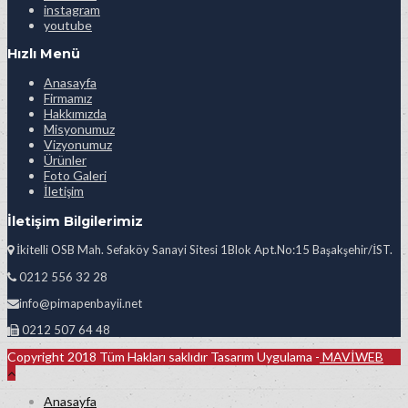
instagram
youtube
Hızlı Menü
Anasayfa
Firmamız
Hakkımızda
Misyonumuz
Vizyonumuz
Ürünler
Foto Galeri
İletişim
İletişim Bilgilerimiz
İkitelli OSB Mah. Sefaköy Sanayi Sitesi 1Blok Apt.No:15 Başakşehir/İST.
0212 556 32 28
info@pimapenbayii.net
0212 507 64 48
Copyright 2018 Tüm Hakları saklıdır Tasarım Uygulama -
MAVİWEB
Anasayfa