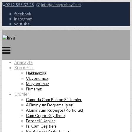
0212 556 32 28
info@pimapenbayii.net
facebook
instagram
youtube
Anasayfa
Kurumsal
Hakkımızda
Vizyonumuz
Misyonumuz
Firmamız
Ürünler
Camoda Cam Balkon Sistemler
Alüminyum Doğrama İşleri
Alüminyum Küpeşte (Korkuluk)
Cam Cephe Giydirme
Fotoselli Kapılar
Isı Cam Çeşitleri
Kış Bahçesi Açılır Tavan