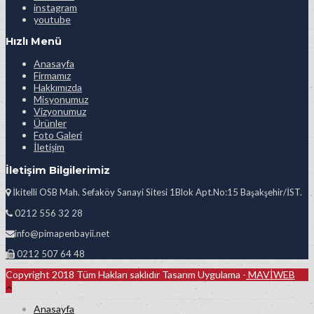
instagram
youtube
Hızlı Menü
Anasayfa
Firmamız
Hakkımızda
Misyonumuz
Vizyonumuz
Ürünler
Foto Galeri
İletişim
İletişim Bilgilerimiz
İkitelli OSB Mah. Sefaköy Sanayi Sitesi 1Blok Apt.No:15 Başakşehir/İST.
0212 556 32 28
info@pimapenbayii.net
0212 507 64 48
Copyright 2018 Tüm Hakları saklıdır Tasarım Uygulama -
MAVİWEB
Anasayfa