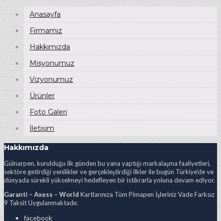
Anasayfa
Firmamız
Hakkımızda
Misyonumuz
Vizyonumuz
Ürünler
Foto Galeri
İletişim
Hakkımızda
Gülnarpen, kurulduğu ilk günden bu yana yaptığı markalaşma faaliyetleri,
sektöre getirdiği yenilikler ve gerçekleştirdiği ilkler ile bugün Türkiye’de ve
dünyada sürekli yükselmeyi hedefleyen bir istikrarla yoluna devam ediyor.
Garanti – Axess – World
Kartlarınıza Tüm Pimapen İşleriniz Vade Farksız
9 Taksit Uygulanmaktadır.
facebook