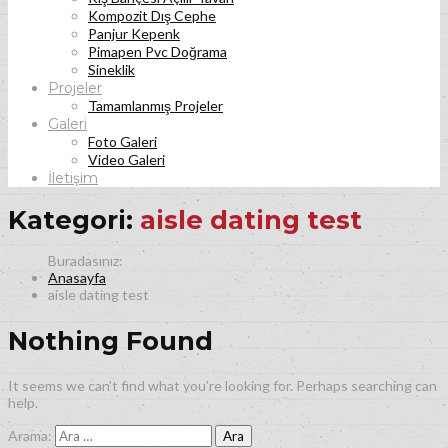
Kompozit Dış Cephe
Panjur Kepenk
Pimapen Pvc Doğrama
Sineklik
Projeler
Tamamlanmış Projeler
Galeri
Foto Galeri
Video Galeri
İletişim
Kategori:
aisle dating test
Anasayfa
aisle dating test
Nothing Found
It seems we can’t find what you’re looking for. Perhaps searching can
help.
Arama: