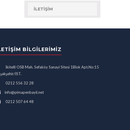
İLETIŞIM
LETIŞIM BILGILERIMIZ
İkitelli OSB Mah. Sefaköy Sanayi Sitesi 1Blok Apt.No:15
şakşehir/İST.
0212 556 32 28
info@pimapenbayii.net
0212 507 64 48