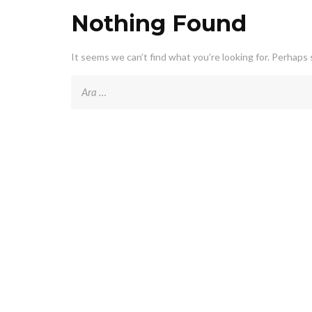
Nothing Found
It seems we can’t find what you’re looking for. Perhaps 
Arama: