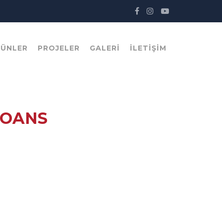
RÜNLER
PROJELER
GALERI
İLETIŞIM
LOANS