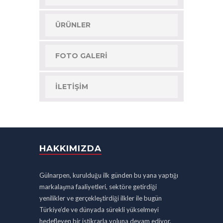
ÜRÜNLER
FOTO GALERI
İLETIŞIM
HAKKIMIZDA
Gülnarpen, kurulduğu ilk günden bu yana yaptığı
markalaşma faaliyetleri, sektöre getirdiği
yenilikler ve gerçekleştirdiği ilkler ile bugün
Türkiye’de ve dünyada sürekli yükselmeyi
hedefleyen bir istikrarla yoluna devam ediyor.