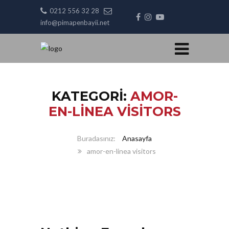
0212 556 32 28
info@pimapenbayii.net
KATEGORI:
AMOR-
EN-LINEA VISITORS
Anasayfa
amor-en-linea visitors