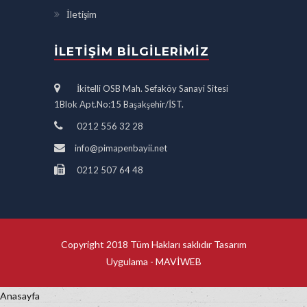
İletişim
İLETIŞIM BILGILERIMIZ
İkitelli OSB Mah. Sefaköy Sanayi Sitesi
1Blok Apt.No:15 Başakşehir/İST.
0212 556 32 28
info@pimapenbayii.net
0212 507 64 48
Copyright 2018 Tüm Hakları saklıdır Tasarım
Uygulama -
MAVİWEB
Anasayfa