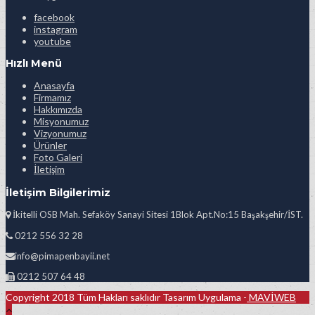
facebook
instagram
youtube
Hızlı Menü
Anasayfa
Firmamız
Hakkımızda
Misyonumuz
Vizyonumuz
Ürünler
Foto Galeri
İletişim
İletişim Bilgilerimiz
İkitelli OSB Mah. Sefaköy Sanayi Sitesi 1Blok Apt.No:15 Başakşehir/İST.
0212 556 32 28
info@pimapenbayii.net
0212 507 64 48
Copyright 2018 Tüm Hakları saklıdır Tasarım Uygulama -
MAVİWEB