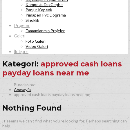
Kompozit Dış Cephe
Panjur Kepenk
Pimapen Pvc Doğrama
Sineklik
Projeler
Tamamlanmış Projeler
Galeri
Foto Galeri
Video Galeri
İletişim
Kategori:
approved cash loans
payday loans near me
Anasayfa
approved cash loans payday loans near me
Nothing Found
It seems we can’t find what you’re looking for. Perhaps searching can
help.