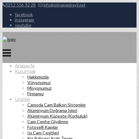
0212 556 32 28
info@pimapenbayii.net
facebook
instagram
youtube
Anasayfa
Kurumsal
Hakkımızda
Vizyonumuz
Misyonumuz
Firmamız
Ürünler
Camoda Cam Balkon Sistemler
Alüminyum Doğrama İşleri
Alüminyum Küpeşte (Korkuluk)
Cam Cephe Giydirme
Fotoselli Kapılar
Isı Cam Çeşitleri
Kış Bahçesi Açılır Tavan