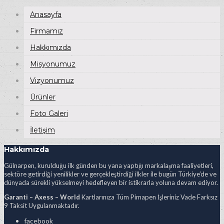
Anasayfa
Firmamız
Hakkımızda
Misyonumuz
Vizyonumuz
Ürünler
Foto Galeri
İletişim
Hakkımızda
Gülnarpen, kurulduğu ilk günden bu yana yaptığı markalaşma faaliyetleri,
sektöre getirdiği yenilikler ve gerçekleştirdiği ilkler ile bugün Türkiye’de ve
dünyada sürekli yükselmeyi hedefleyen bir istikrarla yoluna devam ediyor.
Garanti – Axess – World
Kartlarınıza Tüm Pimapen İşleriniz Vade Farksız
9 Taksit Uygulanmaktadır.
facebook