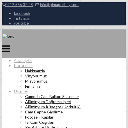
0212 556 32 28
info@pimapenbayii.net
facebook
instagram
youtube
Anasayfa
Kurumsal
Hakkımızda
Vizyonumuz
Misyonumuz
Firmamız
Ürünler
Camoda Cam Balkon Sistemler
Alüminyum Doğrama İşleri
Alüminyum Küpeşte (Korkuluk)
Cam Cephe Giydirme
Fotoselli Kapılar
Isı Cam Çeşitleri
Kış Bahçesi Açılır Tavan