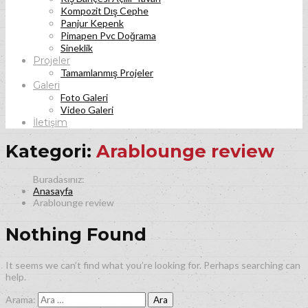
Kompozit Dış Cephe
Panjur Kepenk
Pimapen Pvc Doğrama
Sineklik
Projeler
Tamamlanmış Projeler
Galeri
Foto Galeri
Video Galeri
İletişim
Kategori:
Arablounge review
Anasayfa
Arablounge review
Nothing Found
It seems we can’t find what you’re looking for. Perhaps searching can
help.
Arama: