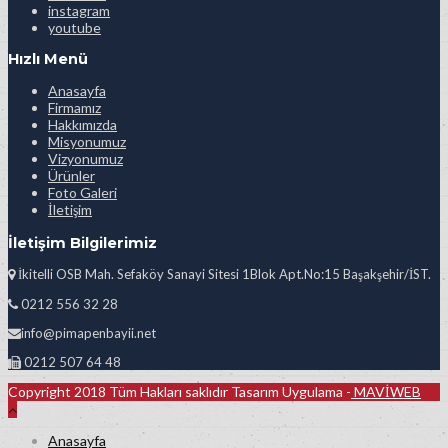
instagram
youtube
Hızlı Menü
Anasayfa
Firmamız
Hakkımızda
Misyonumuz
Vizyonumuz
Ürünler
Foto Galeri
İletişim
İletişim Bilgilerimiz
İkitelli OSB Mah. Sefaköy Sanayi Sitesi 1Blok Apt.No:15 Başakşehir/İST.
0212 556 32 28
info@pimapenbayii.net
0212 507 64 48
Copyright 2018 Tüm Hakları saklıdır Tasarım Uygulama -
MAVİWEB
Anasayfa