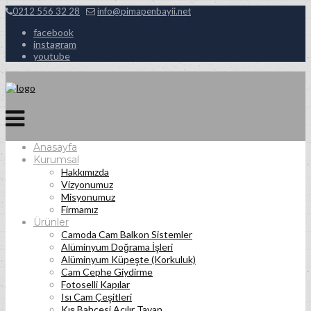
0212 556 32 28
info@pimapenbayii.net
facebook
instagram
youtube
Anasayfa
Kurumsal
Hakkımızda
Vizyonumuz
Misyonumuz
Firmamız
Ürünler
Camoda Cam Balkon Sistemler
Alüminyum Doğrama İşleri
Alüminyum Küpeşte (Korkuluk)
Cam Cephe Giydirme
Fotoselli Kapılar
Isı Cam Çeşitleri
Kış Bahçesi Açılır Tavan