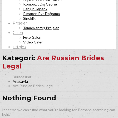
Kompozit Dış Cephe
Panjur Kepenk
Pimapen Pvc Doğrama
Sineklik
Projeler
Tamamlanmış Projeler
Galeri
Foto Galeri
Video Galeri
İletişim
Kategori:
Are Russian Brides
Legal
Anasayfa
Are Russian Brides Legal
Nothing Found
It seems we can’t find what you’re looking for. Perhaps searching can
help.