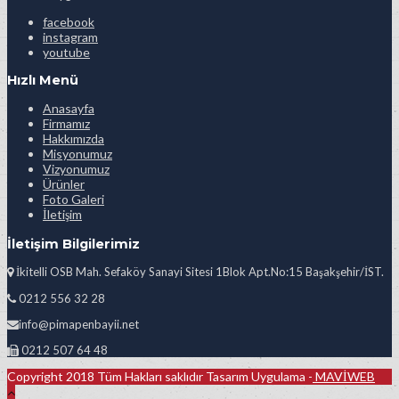
facebook
instagram
youtube
Hızlı Menü
Anasayfa
Firmamız
Hakkımızda
Misyonumuz
Vizyonumuz
Ürünler
Foto Galeri
İletişim
İletişim Bilgilerimiz
İkitelli OSB Mah. Sefaköy Sanayi Sitesi 1Blok Apt.No:15 Başakşehir/İST.
0212 556 32 28
info@pimapenbayii.net
0212 507 64 48
Copyright 2018 Tüm Hakları saklıdır Tasarım Uygulama -
MAVİWEB