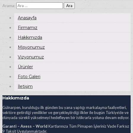
Arama:
Anasayfa
Firmamız
Hakkımızda
Misyonumuz
Vizyonumuz
Ürünler
Foto Galeri
İletişim
Hakkımızda
Gülnarpen, kurulduğu ilk günden bu yana yaptığı markalaşma faaliyetleri,
sektöre getirdiği yenilikler ve gerçekleştirdiği ilkler ile bugün Türkiye’de ve
dünyada sürekli yükselmeyi hedefleyen bir istikrarla yoluna devam ediyor.
Garanti – Axess – World
Kartlarınıza Tüm Pimapen İşleriniz Vade Farksız
9 Taksit Uygulanmaktadır.