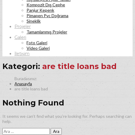
Kompozit Dış Cephe
Panjur Kepenk
Pimapen Pvc Doğrama
Sineklik
Projeler
Tamamlanmış Projeler
Galeri
Foto Galeri
Video Galeri
İletişim
Kategori:
are title loans bad
Anasayfa
are title loans bad
Nothing Found
It seems we can’t find what you’re looking for. Perhaps searching can
help.
Arama: