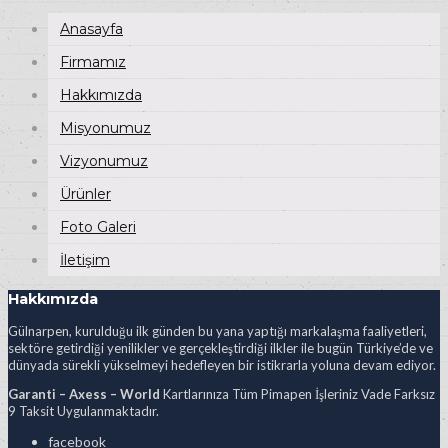
Anasayfa
Firmamız
Hakkımızda
Misyonumuz
Vizyonumuz
Ürünler
Foto Galeri
İletişim
Hakkımızda
Gülnarpen, kurulduğu ilk günden bu yana yaptığı markalaşma faaliyetleri,
sektöre getirdiği yenilikler ve gerçekleştirdiği ilkler ile bugün Türkiye’de ve
dünyada sürekli yükselmeyi hedefleyen bir istikrarla yoluna devam ediyor.
Garanti – Axess – World
Kartlarınıza Tüm Pimapen İşleriniz Vade Farksız
9 Taksit Uygulanmaktadır.
facebook