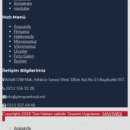
instagram
youtube
Hızlı Menü
Anasayfa
Firmamız
Hakkımızda
Misyonumuz
Vizyonumuz
Ürünler
Foto Galeri
İletişim
İletişim Bilgilerimiz
İkitelli OSB Mah. Sefaköy Sanayi Sitesi 1Blok Apt.No:15 Başakşehir/İST.
0212 556 32 28
info@pimapenbayii.net
0212 507 64 48
Copyright 2018 Tüm Hakları saklıdır Tasarım Uygulama -
MAVİWEB
Anasayfa