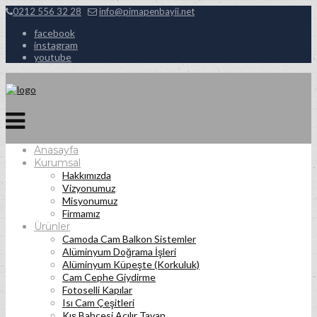
0212 556 32 28
info@pimapenbayii.net
facebook
instagram
youtube
Anasayfa
Kurumsal
Hakkımızda
Vizyonumuz
Misyonumuz
Firmamız
Ürünler
Camoda Cam Balkon Sistemler
Alüminyum Doğrama İşleri
Alüminyum Küpeşte (Korkuluk)
Cam Cephe Giydirme
Fotoselli Kapılar
Isı Cam Çeşitleri
Kış Bahçesi Açılır Tavan