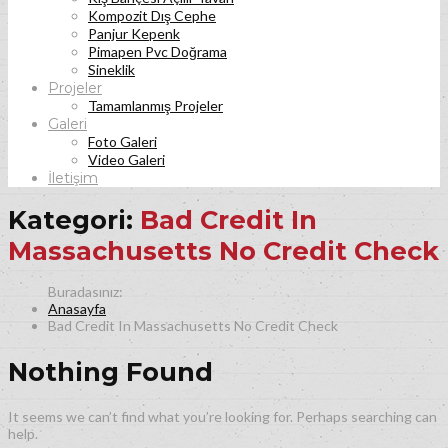
Kompozit Dış Cephe
Panjur Kepenk
Pimapen Pvc Doğrama
Sineklik
Projeler
Tamamlanmış Projeler
Galeri
Foto Galeri
Video Galeri
İletişim
Kategori:
Bad Credit In
Massachusetts No Credit Check
Anasayfa
Bad Credit In Massachusetts No Credit Check
Nothing Found
It seems we can’t find what you’re looking for. Perhaps searching can
help.