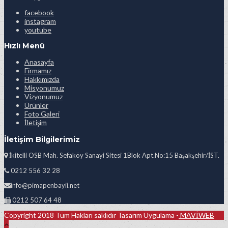
facebook
instagram
youtube
Hızlı Menü
Anasayfa
Firmamız
Hakkımızda
Misyonumuz
Vizyonumuz
Ürünler
Foto Galeri
İletişim
İletişim Bilgilerimiz
İkitelli OSB Mah. Sefaköy Sanayi Sitesi 1Blok Apt.No:15 Başakşehir/İST.
0212 556 32 28
info@pimapenbayii.net
0212 507 64 48
Copyright 2018 Tüm Hakları saklıdır Tasarım Uygulama -
MAVİWEB