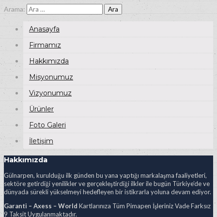
Arama:
Anasayfa
Firmamız
Hakkımızda
Misyonumuz
Vizyonumuz
Ürünler
Foto Galeri
İletişim
Hakkımızda
Gülnarpen, kurulduğu ilk günden bu yana yaptığı markalaşma faaliyetleri,
sektöre getirdiği yenilikler ve gerçekleştirdiği ilkler ile bugün Türkiye’de ve
dünyada sürekli yükselmeyi hedefleyen bir istikrarla yoluna devam ediyor.
Garanti – Axess – World
Kartlarınıza Tüm Pimapen İşleriniz Vade Farksız
9 Taksit Uygulanmaktadır.