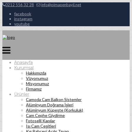
0212 556 32 28
info@pimapenbayii.net
facebook
instagram
youtube
Anasayfa
Kurumsal
Hakkımızda
Vizyonumuz
Misyonumuz
Firmamız
Ürünler
Camoda Cam Balkon Sistemler
Alüminyum Doğrama İşleri
Alüminyum Küpeşte (Korkuluk)
Cam Cephe Giydirme
Fotoselli Kapılar
Isı Cam Çeşitleri
Kış Bahçesi Açılır Tavan