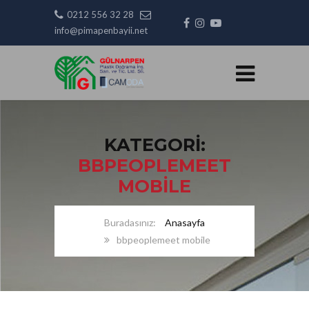
0212 556 32 28
info@pimapenbayii.net
KATEGORI:
BBPEOPLEMEET
MOBILE
Anasayfa
bbpeoplemeet mobile