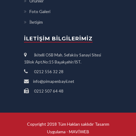
Ürünler
Foto Galeri
İletişim
İLETIŞIM BILGILERIMIZ
İkitelli OSB Mah. Sefaköy Sanayi Sitesi
1Blok Apt.No:15 Başakşehir/İST.
0212 556 32 28
info@pimapenbayii.net
0212 507 64 48
Copyright 2018 Tüm Hakları saklıdır Tasarım
Uygulama -
MAVİWEB