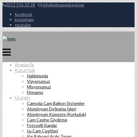
0212 556 32 28
info@pimapenbayii.net
facebook
instagram
youtube
Anasayfa
Kurumsal
Hakkımızda
Vizyonumuz
Misyonumuz
Firmamız
Ürünler
Camoda Cam Balkon Sistemler
Alüminyum Doğrama İşleri
Alüminyum Küpeşte (Korkuluk)
Cam Cephe Giydirme
Fotoselli Kapılar
Isı Cam Çeşitleri
Kış Bahçesi Açılır Tavan