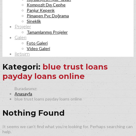
Kompozit Dış Cephe
Panjur Kepenk
Pimapen Pvc Doğrama
Sineklik
Projeler
Tamamlanmış Projeler
Galeri
Foto Galeri
Video Galeri
İletişim
Kategori:
blue trust loans
payday loans online
Anasayfa
blue trust loans payday loans online
Nothing Found
It seems we can’t find what you’re looking for. Perhaps searching can
help.