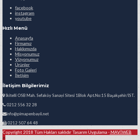
facebook
instagram
youtube
Hızlı Menü
Anasayfa
Firmamız
Hakkımızda
Misyonumuz
Vizyonumuz
Ürünler
Foto Galeri
İletişim
İletişim Bilgilerimiz
İkitelli OSB Mah. Sefaköy Sanayi Sitesi 1Blok Apt.No:15 Başakşehir/İST.
0212 556 32 28
info@pimapenbayii.net
0212 507 64 48
Copyright 2018 Tüm Hakları saklıdır Tasarım Uygulama -
MAVİWEB