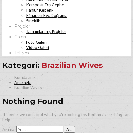
Kompozit Dış Cephe
Panjur Kepenk
Pimapen Pvc Doğrama
Sineklik
Projeler
Tamamlanmış Projeler
Galeri
Foto Galeri
Video Galeri
İletişim
Kategori:
Brazilian Wives
Anasayfa
Brazilian Wives
Nothing Found
It seems we can’t find what you’re looking for. Perhaps searching can
help.
Arama: