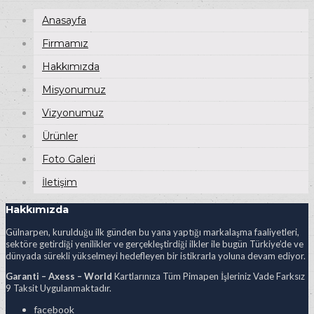
Anasayfa
Firmamız
Hakkımızda
Misyonumuz
Vizyonumuz
Ürünler
Foto Galeri
İletişim
Hakkımızda
Gülnarpen, kurulduğu ilk günden bu yana yaptığı markalaşma faaliyetleri,
sektöre getirdiği yenilikler ve gerçekleştirdiği ilkler ile bugün Türkiye’de ve
dünyada sürekli yükselmeyi hedefleyen bir istikrarla yoluna devam ediyor.
Garanti – Axess – World
Kartlarınıza Tüm Pimapen İşleriniz Vade Farksız
9 Taksit Uygulanmaktadır.
facebook