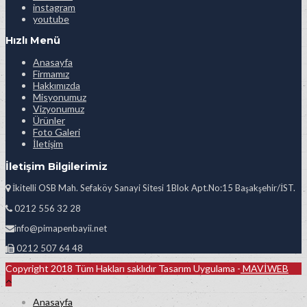
instagram
youtube
Hızlı Menü
Anasayfa
Firmamız
Hakkımızda
Misyonumuz
Vizyonumuz
Ürünler
Foto Galeri
İletişim
İletişim Bilgilerimiz
İkitelli OSB Mah. Sefaköy Sanayi Sitesi 1Blok Apt.No:15 Başakşehir/İST.
0212 556 32 28
info@pimapenbayii.net
0212 507 64 48
Copyright 2018 Tüm Hakları saklıdır Tasarım Uygulama -
MAVİWEB
Anasayfa