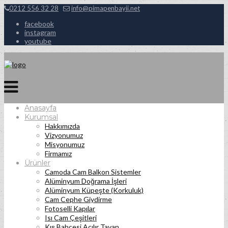
0212 556 32 28
info@pimapenbayii.net
facebook
instagram
youtube
Anasayfa
Kurumsal
Hakkımızda
Vizyonumuz
Misyonumuz
Firmamız
Ürünler
Camoda Cam Balkon Sistemler
Alüminyum Doğrama İşleri
Alüminyum Küpeşte (Korkuluk)
Cam Cephe Giydirme
Fotoselli Kapılar
Isı Cam Çeşitleri
Kış Bahçesi Açılır Tavan