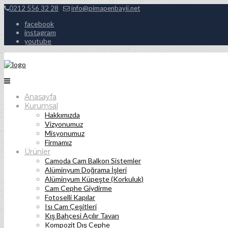
0212 556 32 28
info@pimapenbayii.net
facebook
instagram
youtube
Anasayfa
Kurumsal
Hakkımızda
Vizyonumuz
Misyonumuz
Firmamız
Ürünler
Camoda Cam Balkon Sistemler
Alüminyum Doğrama İşleri
Alüminyum Küpeşte (Korkuluk)
Cam Cephe Giydirme
Fotoselli Kapılar
Isı Cam Çeşitleri
Kış Bahçesi Açılır Tavan
Kompozit Dış Cephe