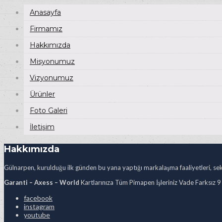
Anasayfa
Firmamız
Hakkımızda
Misyonumuz
Vizyonumuz
Ürünler
Foto Galeri
İletişim
Hakkımızda
Gülnarpen, kurulduğu ilk günden bu yana yaptığı markalaşma faaliyetleri, sekt
Garanti – Axess – World
Kartlarınıza Tüm Pimapen İşleriniz Vade Farksız 9
facebook
instagram
youtube