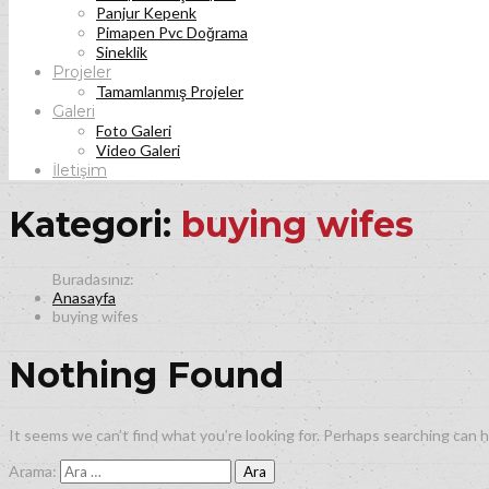
Panjur Kepenk
Pimapen Pvc Doğrama
Sineklik
Projeler
Tamamlanmış Projeler
Galeri
Foto Galeri
Video Galeri
İletişim
Kategori:
buying wifes
Anasayfa
buying wifes
Nothing Found
It seems we can’t find what you’re looking for. Perhaps searching can h
Arama: