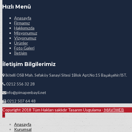
Hızlı Menü
Anasayfa
Firmamız
Hakkımızda
Misyonumuz
Vizyonumuz
Ürünler
Foto Galeri
İletişim
İletişim Bilgilerimiz
İkitelli OSB Mah. Sefaköy Sanayi Sitesi 1Blok Apt.No:15 Başakşehir/İST.
0212 556 32 28
info@pimapenbayii.net
0212 507 64 48
Copyright 2018 Tüm Hakları saklıdır Tasarım Uygulama -
MAVİWEB
Anasayfa
Kurumsal