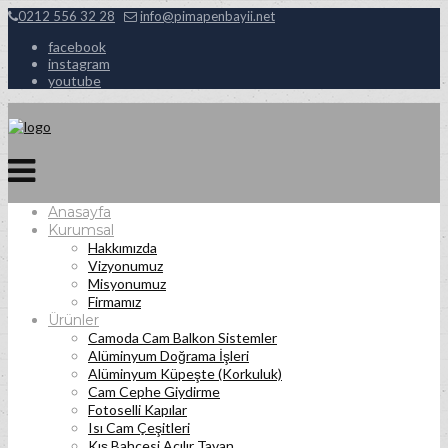
0212 556 32 28
info@pimapenbayii.net
facebook
instagram
youtube
Anasayfa
Kurumsal
Hakkımızda
Vizyonumuz
Misyonumuz
Firmamız
Ürünler
Camoda Cam Balkon Sistemler
Alüminyum Doğrama İşleri
Alüminyum Küpeşte (Korkuluk)
Cam Cephe Giydirme
Fotoselli Kapılar
Isı Cam Çeşitleri
Kış Bahçesi Açılır Tavan