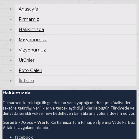
Anasayfa
Firmamız
Hakkımızda
Misyonumuz
Vizyonumuz
Ürünler
Foto Galeri
İletişim
Hakkımızda
Gülnarpen, kurulduğu ilk günden bu yana yaptığı markalaşma faaliyetleri,
sektöre getirdiği yenilikler ve gerçekleştirdiği ilkler ile bugün Türkiye’de ve
dünyada sürekli yükselmeyi hedefleyen bir istikrarla yoluna devam ediyor.
Garanti – Axess – World
Kartlarınıza Tüm Pimapen İşleriniz Vade Farksız
9 Taksit Uygulanmaktadır.
facebook