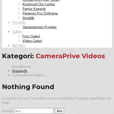
Kompozit Dış Cephe
Panjur Kepenk
Pimapen Pvc Doğrama
Sineklik
Projeler
Tamamlanmış Projeler
Galeri
Foto Galeri
Video Galeri
İletişim
Kategori:
CameraPrive Videos
Anasayfa
CameraPrive Videos
Nothing Found
It seems we can’t find what you’re looking for. Perhaps searching can
help.
Arama: