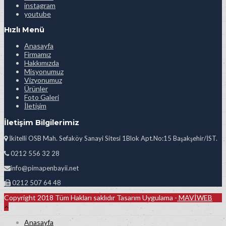
instagram
youtube
Hızlı Menü
Anasayfa
Firmamız
Hakkımızda
Misyonumuz
Vizyonumuz
Ürünler
Foto Galeri
İletişim
İletişim Bilgilerimiz
İkitelli OSB Mah. Sefaköy Sanayi Sitesi 1Blok Apt.No:15 Başakşehir/İST.
0212 556 32 28
info@pimapenbayii.net
0212 507 64 48
Copyright 2018 Tüm Hakları saklıdır Tasarım Uygulama -
MAVİWEB
Anasayfa