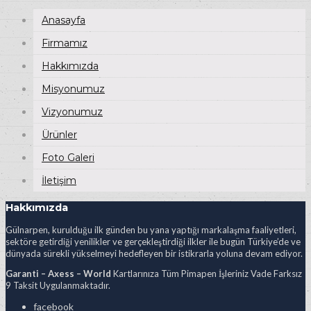
Anasayfa
Firmamız
Hakkımızda
Misyonumuz
Vizyonumuz
Ürünler
Foto Galeri
İletişim
Hakkımızda
Gülnarpen, kurulduğu ilk günden bu yana yaptığı markalaşma faaliyetleri,
sektöre getirdiği yenilikler ve gerçekleştirdiği ilkler ile bugün Türkiye’de ve
dünyada sürekli yükselmeyi hedefleyen bir istikrarla yoluna devam ediyor.
Garanti – Axess – World
Kartlarınıza Tüm Pimapen İşleriniz Vade Farksız
9 Taksit Uygulanmaktadır.
facebook