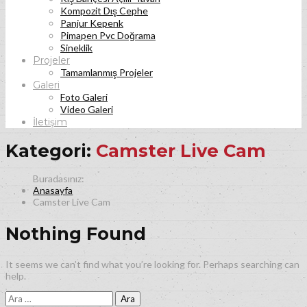
Kompozit Dış Cephe
Panjur Kepenk
Pimapen Pvc Doğrama
Sineklik
Projeler
Tamamlanmış Projeler
Galeri
Foto Galeri
Video Galeri
İletişim
Kategori:
Camster Live Cam
Anasayfa
Camster Live Cam
Nothing Found
It seems we can’t find what you’re looking for. Perhaps searching can
help.
Arama: