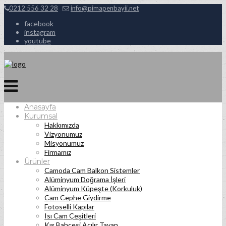
0212 556 32 28
info@pimapenbayii.net
facebook
instagram
youtube
Anasayfa
Kurumsal
Hakkımızda
Vizyonumuz
Misyonumuz
Firmamız
Ürünler
Camoda Cam Balkon Sistemler
Alüminyum Doğrama İşleri
Alüminyum Küpeşte (Korkuluk)
Cam Cephe Giydirme
Fotoselli Kapılar
Isı Cam Çeşitleri
Kış Bahçesi Açılır Tavan