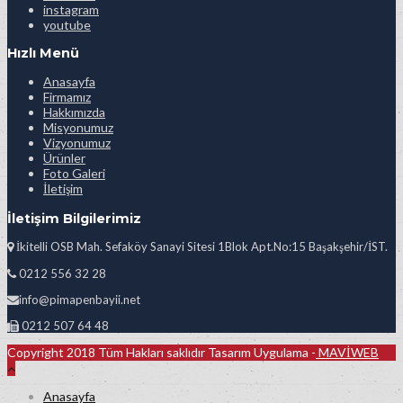
instagram
youtube
Hızlı Menü
Anasayfa
Firmamız
Hakkımızda
Misyonumuz
Vizyonumuz
Ürünler
Foto Galeri
İletişim
İletişim Bilgilerimiz
İkitelli OSB Mah. Sefaköy Sanayi Sitesi 1Blok Apt.No:15 Başakşehir/İST.
0212 556 32 28
info@pimapenbayii.net
0212 507 64 48
Copyright 2018 Tüm Hakları saklıdır Tasarım Uygulama -
MAVİWEB
Anasayfa