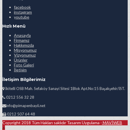
facebook
instagram
youtube
Hızlı Menü
Anasayfa
Firmamız
Hakkımızda
Misyonumuz
Vizyonumuz
Ürünler
Foto Galeri
İletişim
İletişim Bilgilerimiz
İkitelli OSB Mah. Sefaköy Sanayi Sitesi 1Blok Apt.No:15 Başakşehir/İST.
0212 556 32 28
info@pimapenbayii.net
0212 507 64 48
Copyright 2018 Tüm Hakları saklıdır Tasarım Uygulama -
MAVİWEB