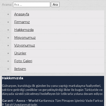
Arama:
Anasayfa
Firmamız
Hakkımızda
Misyonumuz
Vizyonumuz
Ürünler
Foto Galeri
İletişim
Hakkımızda
Gülnarpen, kurulduğu ilk günden bu yana yaptığı markalaşma faaliyetleri,
sektöre getirdiği yenilikler ve gerçekleştirdiği ilkler ile bugün Türkiye’de ve
dünyada sürekli yükselmeyi hedefleyen bir istikrarla yoluna devam ediyor.
Garanti – Axess – World
Kartlarınıza Tüm Pimapen İşleriniz Vade Farksız
9 Taksit Uygulanmaktadır.