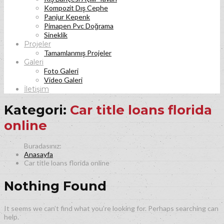
Kompozit Dış Cephe
Panjur Kepenk
Pimapen Pvc Doğrama
Sineklik
Projeler
Tamamlanmış Projeler
Galeri
Foto Galeri
Video Galeri
İletişim
Kategori:
Car title loans florida
online
Anasayfa
Car title loans florida online
Nothing Found
It seems we can’t find what you’re looking for. Perhaps searching can
help.