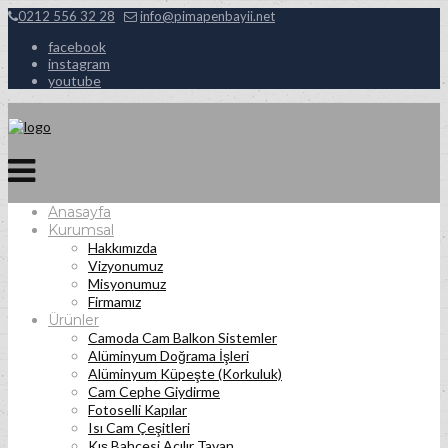
0212 556 32 28
info@pimapenbayii.net
facebook
instagram
youtube
Anasayfa
Kurumsal
Hakkımızda
Vizyonumuz
Misyonumuz
Firmamız
Ürünler
Camoda Cam Balkon Sistemler
Alüminyum Doğrama İşleri
Alüminyum Küpeşte (Korkuluk)
Cam Cephe Giydirme
Fotoselli Kapılar
Isı Cam Çeşitleri
Kış Bahçesi Açılır Tavan