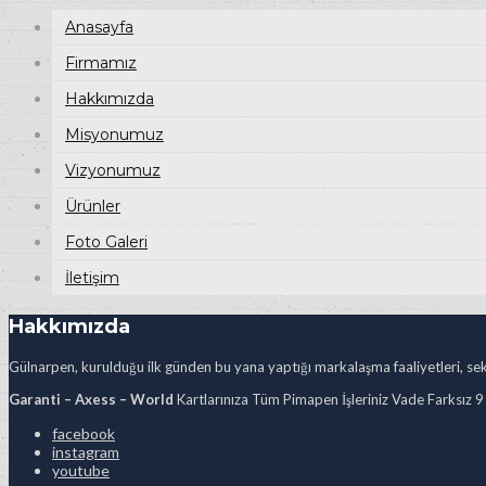
Anasayfa
Firmamız
Hakkımızda
Misyonumuz
Vizyonumuz
Ürünler
Foto Galeri
İletişim
Hakkımızda
Gülnarpen, kurulduğu ilk günden bu yana yaptığı markalaşma faaliyetleri, sekt
Garanti – Axess – World
Kartlarınıza Tüm Pimapen İşleriniz Vade Farksız 9
facebook
instagram
youtube