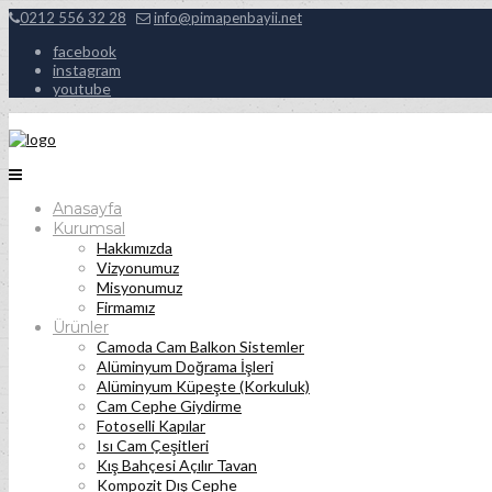
0212 556 32 28
info@pimapenbayii.net
facebook
instagram
youtube
Anasayfa
Kurumsal
Hakkımızda
Vizyonumuz
Misyonumuz
Firmamız
Ürünler
Camoda Cam Balkon Sistemler
Alüminyum Doğrama İşleri
Alüminyum Küpeşte (Korkuluk)
Cam Cephe Giydirme
Fotoselli Kapılar
Isı Cam Çeşitleri
Kış Bahçesi Açılır Tavan
Kompozit Dış Cephe