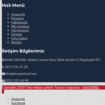
Hızlı Menü
Anasayfa
Firmamız
Hakkımızda
Misyonumuz
Vizyonumuz
Ürünler
Foto Galeri
İletişim
İletişim Bilgilerimiz
İkitelli OSB Mah. Sefaköy Sanayi Sitesi 1Blok Apt.No:15 Başakşehir/İST.
0212 556 32 28
info@pimapenbayii.net
0212 507 64 48
Copyright 2018 Tüm Hakları saklıdır Tasarım Uygulama -
MAVİWEB
Anasayfa
Kurumsal