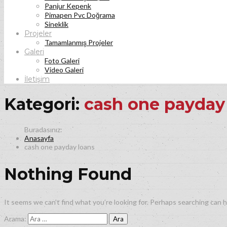
Panjur Kepenk
Pimapen Pvc Doğrama
Sineklik
Projeler
Tamamlanmış Projeler
Galeri
Foto Galeri
Video Galeri
İletişim
Kategori:
cash one payday
Anasayfa
cash one payday loans
Nothing Found
It seems we can’t find what you’re looking for. Perhaps searching can h
Arama: