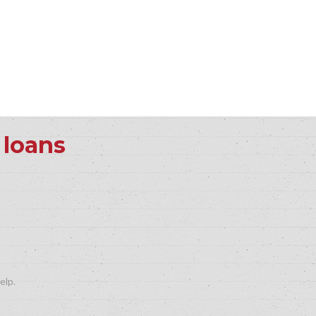
 loans
elp.