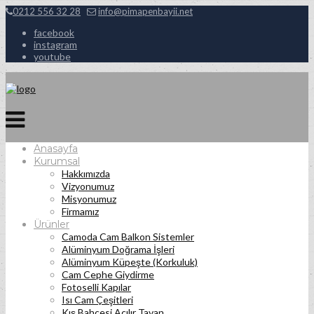
0212 556 32 28
info@pimapenbayii.net
facebook
instagram
youtube
Anasayfa
Kurumsal
Hakkımızda
Vizyonumuz
Misyonumuz
Firmamız
Ürünler
Camoda Cam Balkon Sistemler
Alüminyum Doğrama İşleri
Alüminyum Küpeşte (Korkuluk)
Cam Cephe Giydirme
Fotoselli Kapılar
Isı Cam Çeşitleri
Kış Bahçesi Açılır Tavan