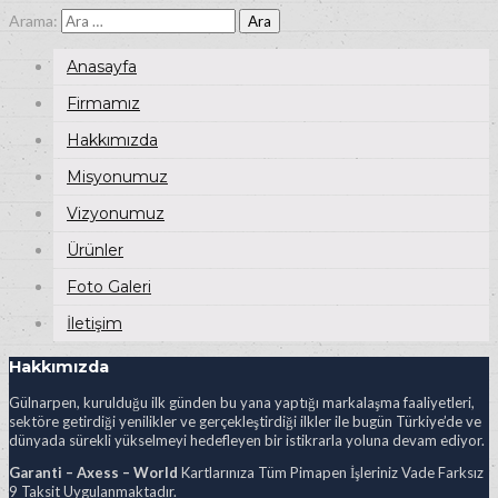
Arama:
Anasayfa
Firmamız
Hakkımızda
Misyonumuz
Vizyonumuz
Ürünler
Foto Galeri
İletişim
Hakkımızda
Gülnarpen, kurulduğu ilk günden bu yana yaptığı markalaşma faaliyetleri,
sektöre getirdiği yenilikler ve gerçekleştirdiği ilkler ile bugün Türkiye’de ve
dünyada sürekli yükselmeyi hedefleyen bir istikrarla yoluna devam ediyor.
Garanti – Axess – World
Kartlarınıza Tüm Pimapen İşleriniz Vade Farksız
9 Taksit Uygulanmaktadır.