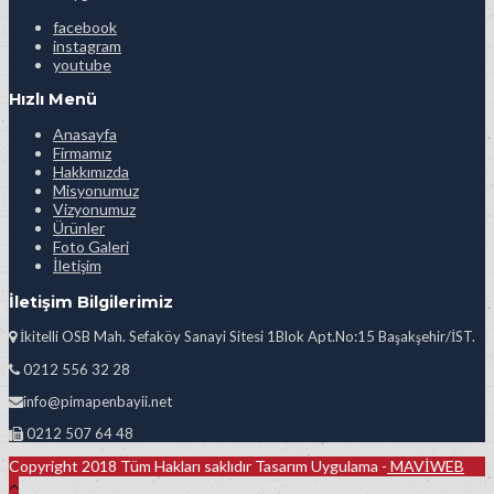
facebook
instagram
youtube
Hızlı Menü
Anasayfa
Firmamız
Hakkımızda
Misyonumuz
Vizyonumuz
Ürünler
Foto Galeri
İletişim
İletişim Bilgilerimiz
İkitelli OSB Mah. Sefaköy Sanayi Sitesi 1Blok Apt.No:15 Başakşehir/İST.
0212 556 32 28
info@pimapenbayii.net
0212 507 64 48
Copyright 2018 Tüm Hakları saklıdır Tasarım Uygulama -
MAVİWEB