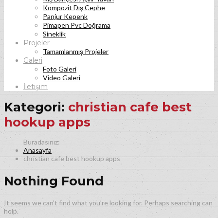
Kompozit Dış Cephe
Panjur Kepenk
Pimapen Pvc Doğrama
Sineklik
Projeler
Tamamlanmış Projeler
Galeri
Foto Galeri
Video Galeri
İletişim
Kategori:
christian cafe best
hookup apps
Anasayfa
christian cafe best hookup apps
Nothing Found
It seems we can’t find what you’re looking for. Perhaps searching can
help.