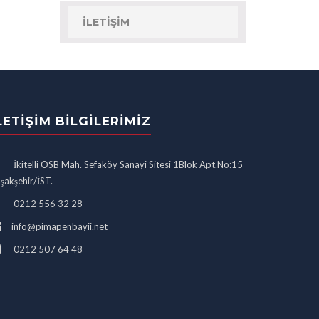
İLETIŞIM
LETIŞIM BILGILERIMIZ
İkitelli OSB Mah. Sefaköy Sanayi Sitesi 1Blok Apt.No:15
şakşehir/İST.
0212 556 32 28
info@pimapenbayii.net
0212 507 64 48