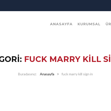
ANASAYFA
KURUMSAL
Ü
GORI:
FUCK MARRY KILL SI
Anasayfa
fuck marry kill sign in