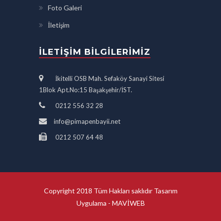
Foto Galeri
İletişim
İLETIŞIM BILGILERIMIZ
İkitelli OSB Mah. Sefaköy Sanayi Sitesi
1Blok Apt.No:15 Başakşehir/İST.
0212 556 32 28
info@pimapenbayii.net
0212 507 64 48
Copyright 2018 Tüm Hakları saklıdır Tasarım
Uygulama -
MAVİWEB