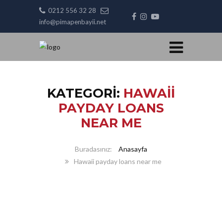
0212 556 32 28
info@pimapenbayii.net
KATEGORI:
HAWAII
PAYDAY LOANS
NEAR ME
Anasayfa
Hawaii payday loans near me