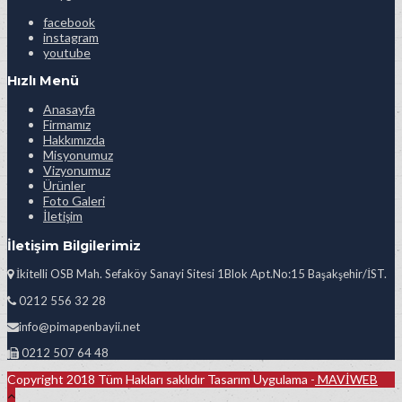
facebook
instagram
youtube
Hızlı Menü
Anasayfa
Firmamız
Hakkımızda
Misyonumuz
Vizyonumuz
Ürünler
Foto Galeri
İletişim
İletişim Bilgilerimiz
İkitelli OSB Mah. Sefaköy Sanayi Sitesi 1Blok Apt.No:15 Başakşehir/İST.
0212 556 32 28
info@pimapenbayii.net
0212 507 64 48
Copyright 2018 Tüm Hakları saklıdır Tasarım Uygulama -
MAVİWEB