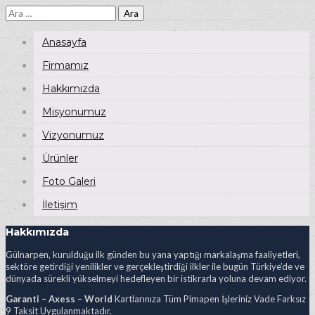
Arama:
Anasayfa
Firmamız
Hakkımızda
Misyonumuz
Vizyonumuz
Ürünler
Foto Galeri
İletişim
Hakkımızda
Gülnarpen, kurulduğu ilk günden bu yana yaptığı markalaşma faaliyetleri,
sektöre getirdiği yenilikler ve gerçekleştirdiği ilkler ile bugün Türkiye’de ve
dünyada sürekli yükselmeyi hedefleyen bir istikrarla yoluna devam ediyor.
Garanti – Axess – World
Kartlarınıza Tüm Pimapen İşleriniz Vade Farksız
9 Taksit Uygulanmaktadır.