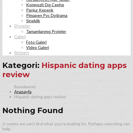
Kompozit Dış Cephe
Panjur Kepenk
Pimapen Pvc Doğrama
Sineklik
Projeler
Tamamlanmış Projeler
Galeri
Foto Galeri
Video Galeri
İletişim
Kategori:
Hispanic dating apps
review
Anasayfa
Hispanic dating apps review
Nothing Found
It seems we can’t find what you’re looking for. Perhaps searching can
help.