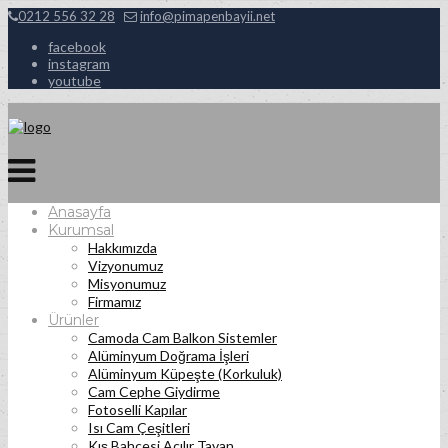
0212 556 32 28
info@pimapenbayii.net
facebook
instagram
youtube
Anasayfa
Kurumsal
Hakkımızda
Vizyonumuz
Misyonumuz
Firmamız
Ürünler
Camoda Cam Balkon Sistemler
Alüminyum Doğrama İşleri
Alüminyum Küpeşte (Korkuluk)
Cam Cephe Giydirme
Fotoselli Kapılar
Isı Cam Çeşitleri
Kış Bahçesi Açılır Tavan