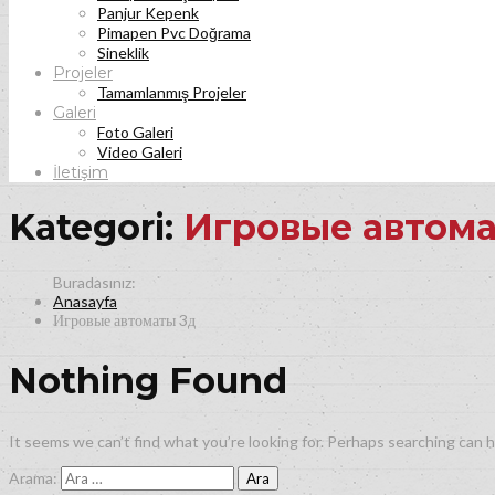
Panjur Kepenk
Pimapen Pvc Doğrama
Sineklik
Projeler
Tamamlanmış Projeler
Galeri
Foto Galeri
Video Galeri
İletişim
Kategori:
Игровые автома
Anasayfa
Игровые автоматы 3д
Nothing Found
It seems we can’t find what you’re looking for. Perhaps searching can h
Arama: