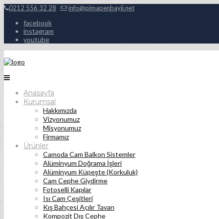
0212 556 32 28
info@pimapenbayii.net
facebook
instagram
youtube
Anasayfa
Kurumsal
Hakkımızda
Vizyonumuz
Misyonumuz
Firmamız
Ürünler
Camoda Cam Balkon Sistemler
Alüminyum Doğrama İşleri
Alüminyum Küpeşte (Korkuluk)
Cam Cephe Giydirme
Fotoselli Kapılar
Isı Cam Çeşitleri
Kış Bahçesi Açılır Tavan
Kompozit Dış Cephe