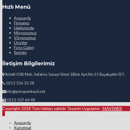
Hızlı Menü
Anasayfa
Firmamız
Hakkımızda
Misyonumuz
Vizyonumuz
Ürünler
Foto Galeri
İletişim
İletişim Bilgilerimiz
İkitelli OSB Mah. Sefaköy Sanayi Sitesi 1Blok Apt.No:15 Başakşehir/İST.
0212 556 32 28
info@pimapenbayii.net
0212 507 64 48
Copyright 2018 Tüm Hakları saklıdır Tasarım Uygulama -
MAVİWEB
Anasayfa
Kurumsal