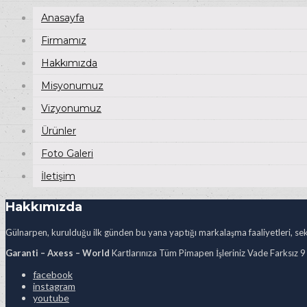
Anasayfa
Firmamız
Hakkımızda
Misyonumuz
Vizyonumuz
Ürünler
Foto Galeri
İletişim
Hakkımızda
Gülnarpen, kurulduğu ilk günden bu yana yaptığı markalaşma faaliyetleri, sekt
Garanti – Axess – World
Kartlarınıza Tüm Pimapen İşleriniz Vade Farksız 9
facebook
instagram
youtube