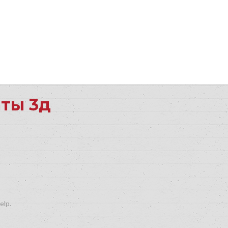
ты 3д
elp.