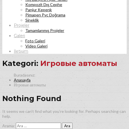
Kompozit Dış Cephe
Panjur Kepenk
Pimapen Pvc Doğrama
Sineklik
Projeler
Tamamlanmış Projeler
Galeri
Foto Galeri
Video Galeri
İletişim
Kategori:
Игровые автоматы
Anasayfa
Игровые автоматы
Nothing Found
It seems we can’t find what you’re looking for. Perhaps searching can
help.
Arama: