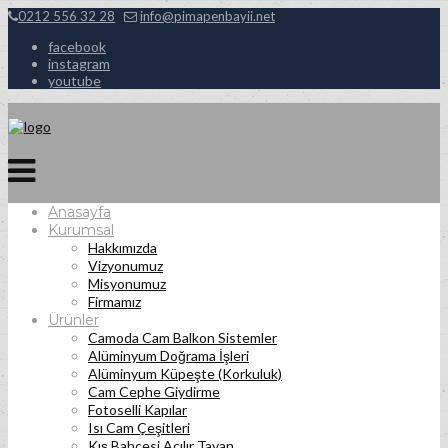
0212 556 32 28
info@pimapenbayii.net
facebook
instagram
youtube
Anasayfa
Kurumsal
Hakkımızda
Vizyonumuz
Misyonumuz
Firmamız
Ürünler
Camoda Cam Balkon Sistemler
Alüminyum Doğrama İşleri
Alüminyum Küpeşte (Korkuluk)
Cam Cephe Giydirme
Fotoselli Kapılar
Isı Cam Çeşitleri
Kış Bahçesi Açılır Tavan