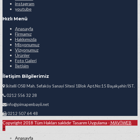
instagram
youtube
Hızlı Menü
Anasayfa
Firmamız
Hakkımızda
Misyonumuz
Vizyonumuz
Ürünler
Foto Galeri
İletişim
İletişim Bilgilerimiz
İkitelli OSB Mah. Sefaköy Sanayi Sitesi 1Blok Apt.No:15 Başakşehir/İST.
0212 556 32 28
info@pimapenbayii.net
0212 507 64 48
Copyright 2018 Tüm Hakları saklıdır Tasarım Uygulama -
MAVİWEB
Anasayfa