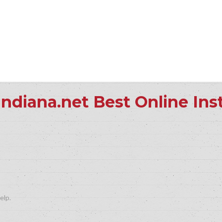
indiana.net Best Online In
elp.