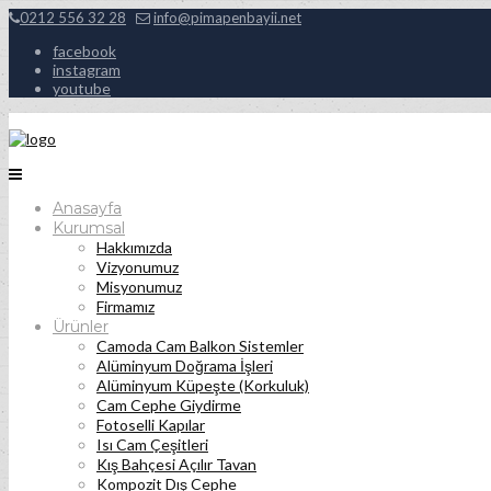
0212 556 32 28
info@pimapenbayii.net
facebook
instagram
youtube
Anasayfa
Kurumsal
Hakkımızda
Vizyonumuz
Misyonumuz
Firmamız
Ürünler
Camoda Cam Balkon Sistemler
Alüminyum Doğrama İşleri
Alüminyum Küpeşte (Korkuluk)
Cam Cephe Giydirme
Fotoselli Kapılar
Isı Cam Çeşitleri
Kış Bahçesi Açılır Tavan
Kompozit Dış Cephe