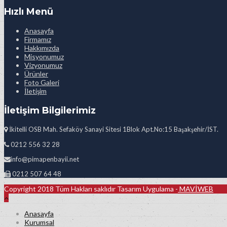
Hızlı Menü
Anasayfa
Firmamız
Hakkımızda
Misyonumuz
Vizyonumuz
Ürünler
Foto Galeri
İletişim
İletişim Bilgilerimiz
İkitelli OSB Mah. Sefaköy Sanayi Sitesi 1Blok Apt.No:15 Başakşehir/İST.
0212 556 32 28
info@pimapenbayii.net
0212 507 64 48
Copyright 2018 Tüm Hakları saklıdır Tasarım Uygulama -
MAVİWEB
Anasayfa
Kurumsal