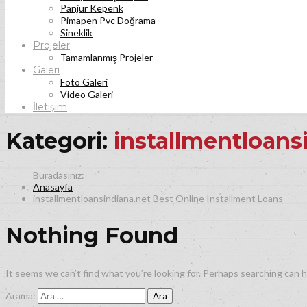
Panjur Kepenk
Pimapen Pvc Doğrama
Sineklik
Projeler
Tamamlanmış Projeler
Galeri
Foto Galeri
Video Galeri
İletişim
Kategori:
installmentloans
Anasayfa
installmentloansindiana.net Best Online Installment Loans
Nothing Found
It seems we can’t find what you’re looking for. Perhaps searching can h
Arama: