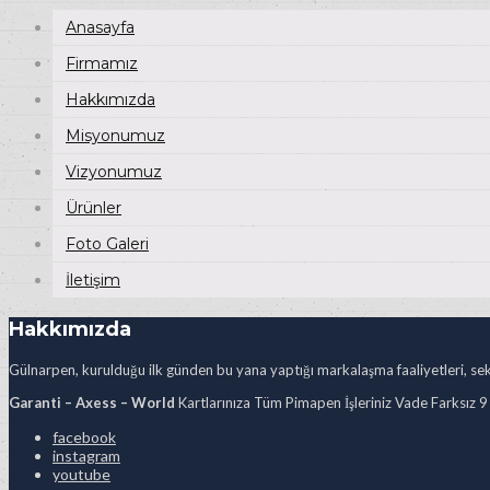
Anasayfa
Firmamız
Hakkımızda
Misyonumuz
Vizyonumuz
Ürünler
Foto Galeri
İletişim
Hakkımızda
Gülnarpen, kurulduğu ilk günden bu yana yaptığı markalaşma faaliyetleri, sekt
Garanti – Axess – World
Kartlarınıza Tüm Pimapen İşleriniz Vade Farksız 9
facebook
instagram
youtube