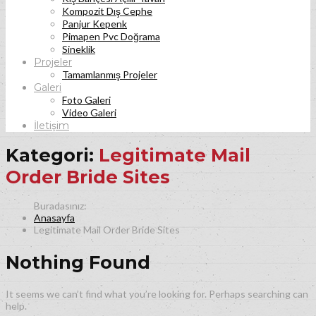
Kompozit Dış Cephe
Panjur Kepenk
Pimapen Pvc Doğrama
Sineklik
Projeler
Tamamlanmış Projeler
Galeri
Foto Galeri
Video Galeri
İletişim
Kategori:
Legitimate Mail
Order Bride Sites
Anasayfa
Legitimate Mail Order Bride Sites
Nothing Found
It seems we can’t find what you’re looking for. Perhaps searching can
help.