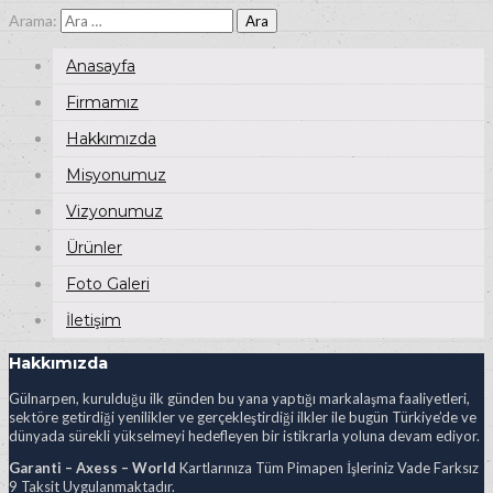
Arama:
Anasayfa
Firmamız
Hakkımızda
Misyonumuz
Vizyonumuz
Ürünler
Foto Galeri
İletişim
Hakkımızda
Gülnarpen, kurulduğu ilk günden bu yana yaptığı markalaşma faaliyetleri,
sektöre getirdiği yenilikler ve gerçekleştirdiği ilkler ile bugün Türkiye’de ve
dünyada sürekli yükselmeyi hedefleyen bir istikrarla yoluna devam ediyor.
Garanti – Axess – World
Kartlarınıza Tüm Pimapen İşleriniz Vade Farksız
9 Taksit Uygulanmaktadır.