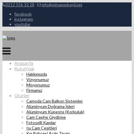
0212 556 32 28
info@pimapenbayii.net
facebook
instagram
youtube
Anasayfa
Kurumsal
Hakkımızda
Vizyonumuz
Misyonumuz
Firmamız
Ürünler
Camoda Cam Balkon Sistemler
Alüminyum Doğrama İşleri
Alüminyum Küpeşte (Korkuluk)
Cam Cephe Giydirme
Fotoselli Kapılar
Isı Cam Çeşitleri
Kış Bahçesi Açılır Tavan