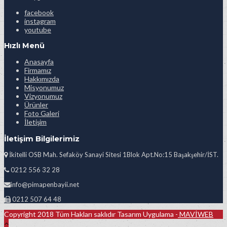
facebook
instagram
youtube
Hızlı Menü
Anasayfa
Firmamız
Hakkımızda
Misyonumuz
Vizyonumuz
Ürünler
Foto Galeri
İletişim
İletişim Bilgilerimiz
İkitelli OSB Mah. Sefaköy Sanayi Sitesi 1Blok Apt.No:15 Başakşehir/İST.
0212 556 32 28
info@pimapenbayii.net
0212 507 64 48
Copyright 2018 Tüm Hakları saklıdır Tasarım Uygulama -
MAVİWEB