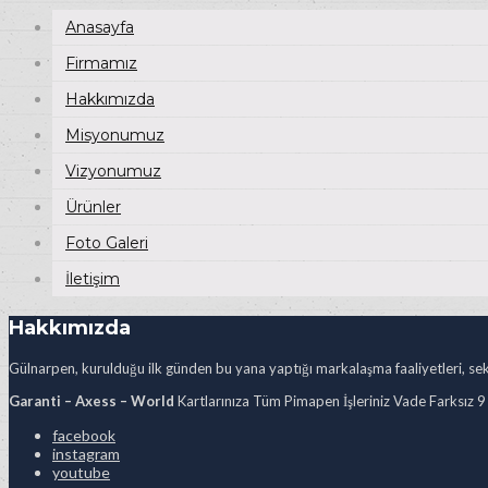
Anasayfa
Firmamız
Hakkımızda
Misyonumuz
Vizyonumuz
Ürünler
Foto Galeri
İletişim
Hakkımızda
Gülnarpen, kurulduğu ilk günden bu yana yaptığı markalaşma faaliyetleri, sekt
Garanti – Axess – World
Kartlarınıza Tüm Pimapen İşleriniz Vade Farksız 9
facebook
instagram
youtube