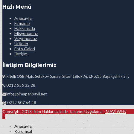
Hızlı Menü
Anasayfa
Firmamız
Hakkımızda
Misyonumuz
Vizyonumuz
Ürünler
Foto Galeri
İletişim
İletişim Bilgilerimiz
İkitelli OSB Mah. Sefaköy Sanayi Sitesi 1Blok Apt.No:15 Başakşehir/İST.
0212 556 32 28
info@pimapenbayii.net
0212 507 64 48
Copyright 2018 Tüm Hakları saklıdır Tasarım Uygulama -
MAVİWEB
Anasayfa
Kurumsal