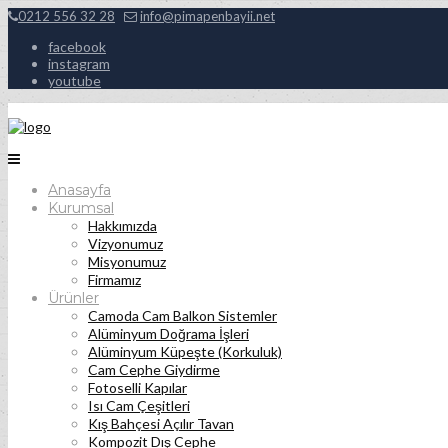
0212 556 32 28
info@pimapenbayii.net
facebook
instagram
youtube
Anasayfa
Kurumsal
Hakkımızda
Vizyonumuz
Misyonumuz
Firmamız
Ürünler
Camoda Cam Balkon Sistemler
Alüminyum Doğrama İşleri
Alüminyum Küpeşte (Korkuluk)
Cam Cephe Giydirme
Fotoselli Kapılar
Isı Cam Çeşitleri
Kış Bahçesi Açılır Tavan
Kompozit Dış Cephe