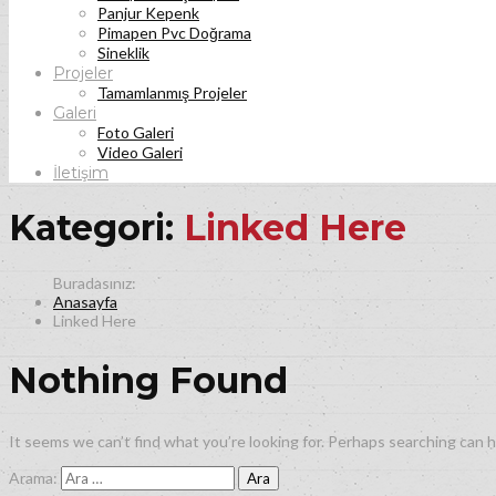
Panjur Kepenk
Pimapen Pvc Doğrama
Sineklik
Projeler
Tamamlanmış Projeler
Galeri
Foto Galeri
Video Galeri
İletişim
Kategori:
Linked Here
Anasayfa
Linked Here
Nothing Found
It seems we can’t find what you’re looking for. Perhaps searching can h
Arama: