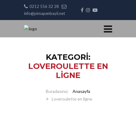
0212 556 32 28
info@pimapenbayii.net
KATEGORI:
LOVEROULETTE EN
LIGNE
Anasayfa
Loveroulette en ligne