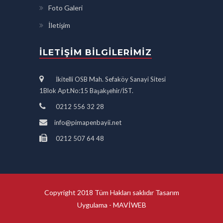
Foto Galeri
İletişim
İLETIŞIM BILGILERIMIZ
İkitelli OSB Mah. Sefaköy Sanayi Sitesi
1Blok Apt.No:15 Başakşehir/İST.
0212 556 32 28
info@pimapenbayii.net
0212 507 64 48
Copyright 2018 Tüm Hakları saklıdır Tasarım
Uygulama -
MAVİWEB