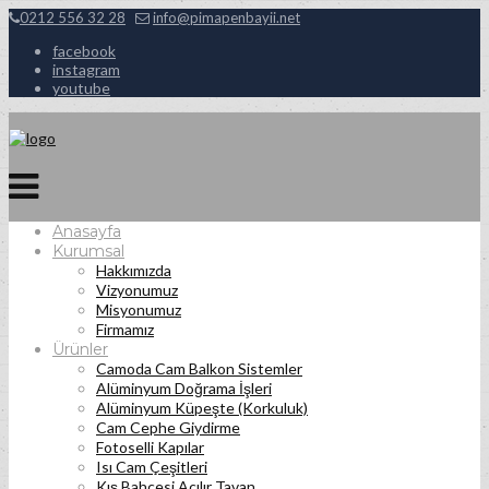
0212 556 32 28
info@pimapenbayii.net
facebook
instagram
youtube
Anasayfa
Kurumsal
Hakkımızda
Vizyonumuz
Misyonumuz
Firmamız
Ürünler
Camoda Cam Balkon Sistemler
Alüminyum Doğrama İşleri
Alüminyum Küpeşte (Korkuluk)
Cam Cephe Giydirme
Fotoselli Kapılar
Isı Cam Çeşitleri
Kış Bahçesi Açılır Tavan