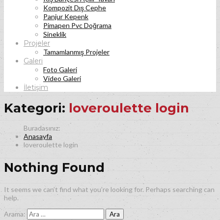
Kompozit Dış Cephe
Panjur Kepenk
Pimapen Pvc Doğrama
Sineklik
Projeler
Tamamlanmış Projeler
Galeri
Foto Galeri
Video Galeri
İletişim
Kategori:
loveroulette login
Anasayfa
loveroulette login
Nothing Found
It seems we can’t find what you’re looking for. Perhaps searching can
help.
Arama: