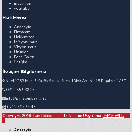
instagram
youtube
Hızlı Menü
Anasayfa
Firmamız
Hakkımızda
Misyonumuz
Vizyonumuz
Ürünler
Foto Galeri
İletişim
İletişim Bilgilerimiz
İkitelli OSB Mah. Sefaköy Sanayi Sitesi 1Blok Apt.No:15 Başakşehir/İST.
0212 556 32 28
info@pimapenbayii.net
0212 507 64 48
Copyright 2018 Tüm Hakları saklıdır Tasarım Uygulama -
MAVİWEB
Anasayfa