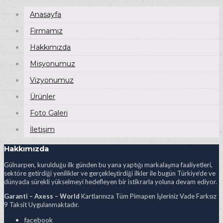
Anasayfa
Firmamız
Hakkımızda
Misyonumuz
Vizyonumuz
Ürünler
Foto Galeri
İletişim
Hakkımızda
Gülnarpen, kurulduğu ilk günden bu yana yaptığı markalaşma faaliyetleri,
sektöre getirdiği yenilikler ve gerçekleştirdiği ilkler ile bugün Türkiye’de ve
dünyada sürekli yükselmeyi hedefleyen bir istikrarla yoluna devam ediyor.
Garanti – Axess – World
Kartlarınıza Tüm Pimapen İşleriniz Vade Farksız
9 Taksit Uygulanmaktadır.
facebook